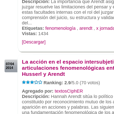
Descripción:
La importancia que Arendt asign
juzgar resuelve las limitaciones del pensar y 
estas facultades internas con el rol del juzgar
comprensión del juicio, su estructura y valid
del...
Etiquetas:
fenomenología
,
arendt
,
x jornad
Vistas:
1434
[Descargar]
.
.
La acción en el espacio intersubjet
07/04
articulaciones fenomenológicas en
2014
Husserl y Arendt
Ranking: 2.9
/5.0 (70 votos)
Agregado por:
textosCIphER
Descripción:
Hannah Arendt sitúa lo político
constituido por reconocimiento mutuo de los 
aparición en acciones y palabras. Las siguie
una fundamentación fenomenológica de los as