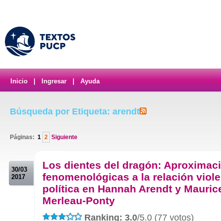
Inicio
|
Ingresar
|
Ayuda
Búsqueda por Etiqueta: arendt
Páginas:
1
2
Siguiente
.
Los dientes del dragón: Aproximac
30/03
fenomenológicas a la relación viol
2017
política en Hannah Arendt y Mauric
Merleau-Ponty
Ranking: 3.0
/5.0 (77 votos)