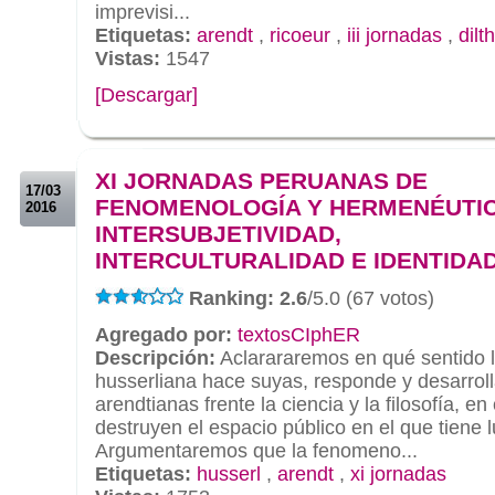
imprevisi...
Etiquetas:
arendt
,
ricoeur
,
iii jornadas
,
dilt
Vistas:
1547
[Descargar]
.
.
XI JORNADAS PERUANAS DE
17/03
FENOMENOLOGÍA Y HERMENÉUTI
2016
INTERSUBJETIVIDAD,
INTERCULTURALIDAD E IDENTIDA
Ranking: 2.6
/5.0 (67 votos)
Agregado por:
textosCIphER
Descripción:
Aclarararemos en qué sentido 
husserliana hace suyas, responde y desarroll
arendtianas frente la ciencia y la filosofía, e
destruyen el espacio público en el que tiene lu
Argumentaremos que la fenomeno...
Etiquetas:
husserl
,
arendt
,
xi jornadas