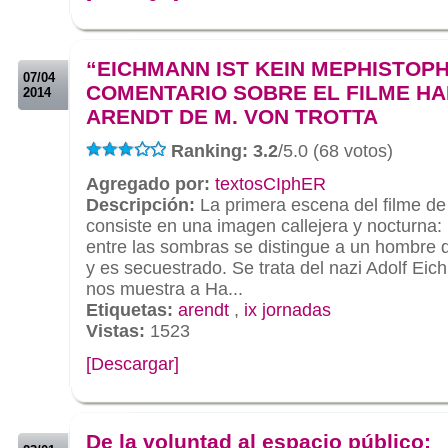
.
.
“EICHMANN IST KEIN MEPHISTOPH
07/04
COMENTARIO SOBRE EL FILME H
2014
ARENDT DE M. VON TROTTA
Ranking: 3.2
/5.0 (68 votos)
Agregado por:
textosCIphER
Descripción:
La primera escena del filme de
consiste en una imagen callejera y nocturna:
entre las sombras se distingue a un hombre 
y es secuestrado. Se trata del nazi Adolf Eic
nos muestra a Ha...
Etiquetas:
arendt
,
ix jornadas
Vistas:
1523
[Descargar]
.
.
De la voluntad al espacio público: