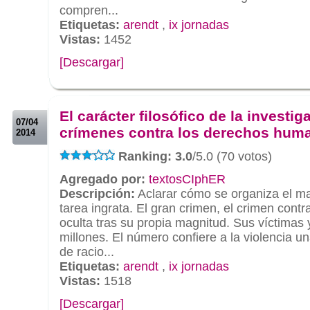
compren...
Etiquetas:
arendt
,
ix jornadas
Vistas:
1452
[Descargar]
.
.
El carácter filosófico de la investig
07/04
crímenes contra los derechos hum
2014
Ranking: 3.0
/5.0 (70 votos)
Agregado por:
textosCIphER
Descripción:
Aclarar cómo se organiza el ma
tarea ingrata. El gran crimen, el crimen cont
oculta tras su propia magnitud. Sus víctimas 
millones. El número confiere a la violencia una
de racio...
Etiquetas:
arendt
,
ix jornadas
Vistas:
1518
[Descargar]