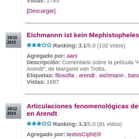
Vistas:
1753
[Descargar]
.
.
Eichmannn ist kein Mephistophele
19/10
2015
Ranking: 3.1
/5.0 (102 votos)
Agregado por:
aani
Descripción:
Comentario sobre la película 
Arendt", de Margaret von Trotta.
Etiquetas:
filosofia
,
arendt
,
eichmann
,
bana
Vistas:
1697
.
.
Articulaciones fenomenológicas del
18/12
en Arendt
2014
Ranking: 3.3
/5.0 (81 votos)
Agregado por:
textosCIphER