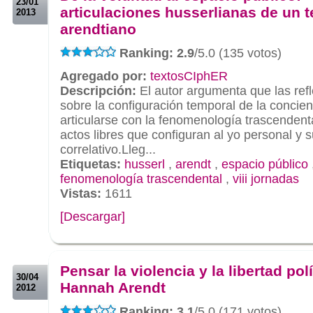
23/01
articulaciones husserlianas de un 
2013
arendtiano
Ranking: 2.9
/5.0 (135 votos)
Agregado por:
textosCIphER
Descripción:
El autor argumenta que las ref
sobre la configuración temporal de la concie
articularse con la fenomenología trascendent
actos libres que configuran al yo personal y 
correlativo.Lleg...
Etiquetas:
husserl
,
arendt
,
espacio público
fenomenología trascendental
,
viii jornadas
Vistas:
1611
[Descargar]
.
.
Pensar la violencia y la libertad polí
30/04
Hannah Arendt
2012
Ranking: 3.1
/5.0 (171 votos)