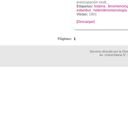
preocupación multi...
Etiquetas:
historia
,
fenomenolog
estambul
,
heterofenomenología
Vistas:
1901
[Descargar]
.
Páginas:
1
Servicio ofrecido por la Di
Av. Universitaria N°