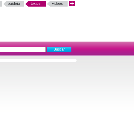
paideia
textos
videos