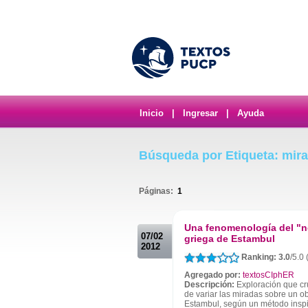
Inicio
|
Ingresar
|
Ayuda
Búsqueda por Etiqueta: mira
Páginas:
1
.
Una fenomenología del "n
07/02
griega de Estambul
2012
Ranking: 3.0
/5.0
Agregado por:
textosCIphER
Descripción:
Exploración que cru
de variar las miradas sobre un o
Estambul, según un método inspi