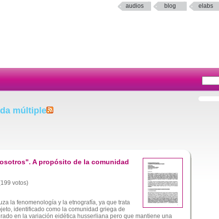
audios
blog
elabs
da múltiple
osotros". A propósito de la comunidad
 (199 votos)
za la fenomenología y la etnografía, ya que trata
bjeto, identificado como la comunidad griega de
rado en la variación eidética husserliana pero que mantiene una