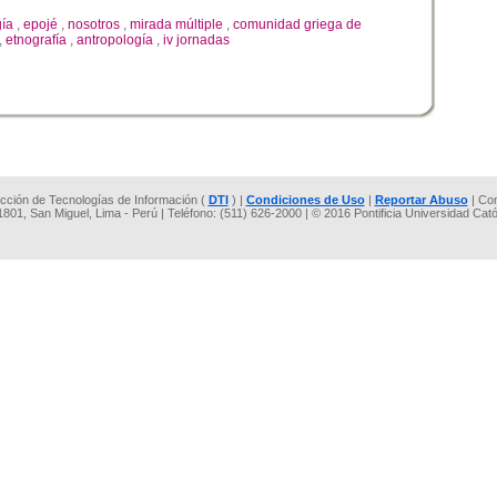
ía
,
epojé
,
nosotros
,
mirada múltiple
,
comunidad griega de
,
etnografía
,
antropología
,
iv jornadas
rección de Tecnologías de Información (
DTI
) |
Condiciones de Uso
|
Reportar Abuso
| Co
 1801, San Miguel, Lima - Perú | Teléfono: (511) 626-2000 | © 2016 Pontificia Universidad Cat