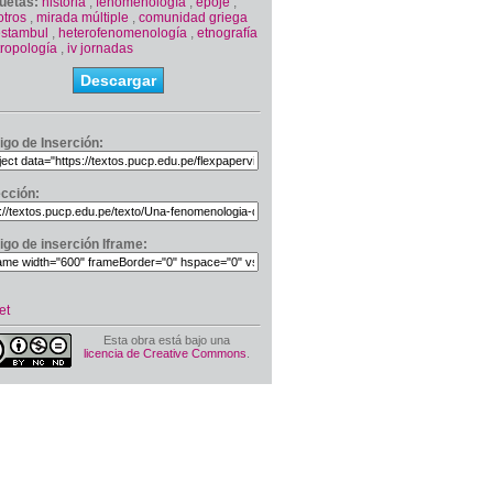
quetas:
historia
,
fenomenología
,
epojé
,
otros
,
mirada múltiple
,
comunidad griega
estambul
,
heterofenomenología
,
etnografía
tropología
,
iv jornadas
Descargar
igo de Inserción:
ección:
igo de inserción Iframe:
et
Esta obra está bajo una
licencia de Creative Commons
.