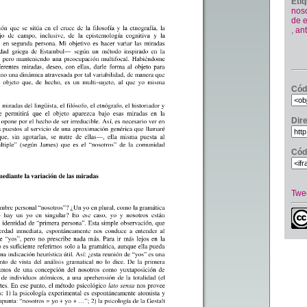
Eti
nos
de 
,
an
Cód
Dir
Cód
Twe