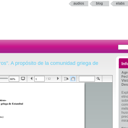
audios
blog
elabs
os". A propósito de la comunidad griega de
Inf
Agr
Fec
/ 12
Vis
Des
Expl
etno
sobr
com
méto
hus
preo
mir