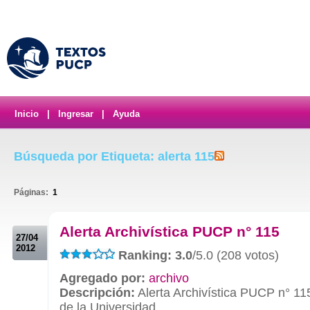
Inicio
|
Ingresar
|
Ayuda
Búsqueda por Etiqueta: alerta 115
Páginas:
1
.
Alerta Archivística PUCP n° 115
27/04
2012
Ranking: 3.0
/5.0 (208 votos)
Agregado por:
archivo
Descripción:
Alerta Archivística PUCP n° 11
de la Universidad