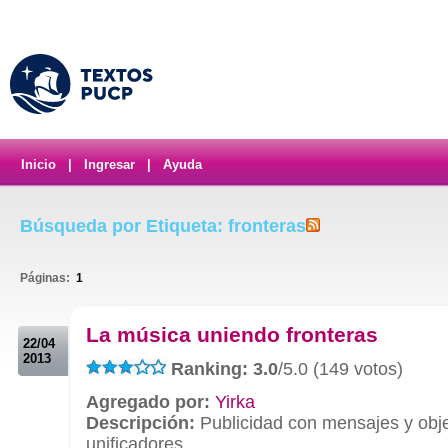
Inicio
|
Ingresar
|
Ayuda
Búsqueda por Etiqueta: fronteras
Páginas:
1
.
La música uniendo fronteras
22/04
2013
Ranking: 3.0
/5.0 (149 votos)
Agregado por:
Yirka
Descripción:
Publicidad con mensajes y obje
unificadores.