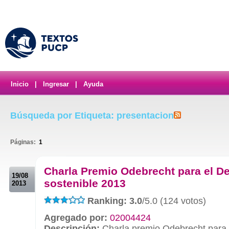
Inicio
|
Ingresar
|
Ayuda
Búsqueda por Etiqueta: presentacion
Páginas:
1
.
Charla Premio Odebrecht para el De
19/08
sostenible 2013
2013
Ranking: 3.0
/5.0 (124 votos)
Agregado por:
02004424
Descripción:
Charla premio Odebrecht para e