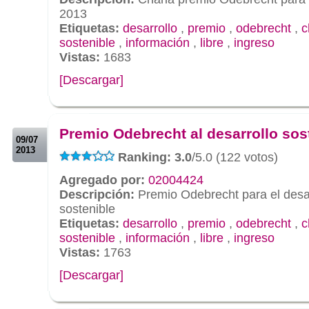
2013
Etiquetas:
desarrollo
,
premio
,
odebrecht
,
c
sostenible
,
información
,
libre
,
ingreso
Vistas:
1683
[Descargar]
.
.
Premio Odebrecht al desarrollo sos
09/07
2013
Ranking: 3.0
/5.0 (122 votos)
Agregado por:
02004424
Descripción:
Premio Odebrecht para el desar
sostenible
Etiquetas:
desarrollo
,
premio
,
odebrecht
,
c
sostenible
,
información
,
libre
,
ingreso
Vistas:
1763
[Descargar]
.
.