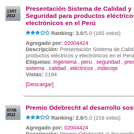
Presentación Sistema de Calidad y
13/07
Seguridad para productos eléctrico
2012
electrónicos en el Perú
Ranking: 3.0
/5.0 (165 votos)
Agregado por:
02004424
Descripción:
Presentación Sistema de Calid
productos eléctricos y electrónicos en el Perú
Etiquetas:
ingenieria
,
peru
,
seguridad
,
pre
sistema
,
calidad
,
eléctricos
,
indecopi
Vistas:
2194
[Descargar]
.
.
Premio Odebrecht al desarrollo sos
07/06
2012
Ranking: 2.8
/5.0 (216 votos)
Agregado por:
02004424
Descripción:
Premio Odebrecht al desarrollo