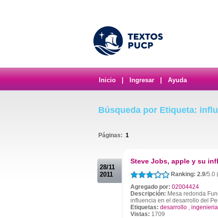
Inicio
|
Ingresar
|
Ayuda
Búsqueda por Etiqueta: infl
Páginas:
1
.
Steve Jobs, apple y su inf
28/11
2011
Ranking: 2.9
/5.0
Agregado por:
02004424
Descripción:
Mesa redonda Funda
influencia en el desarrollo del Pe
Etiquetas:
desarrollo
,
ingenieria
Vistas:
1709