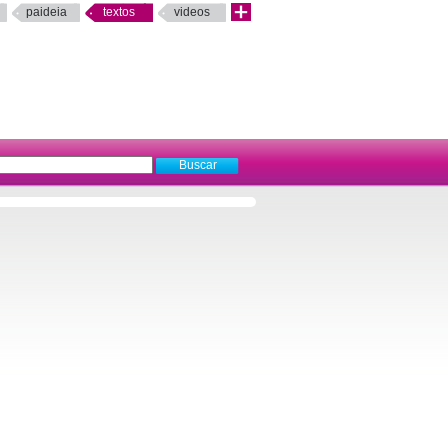
paideia
textos
videos