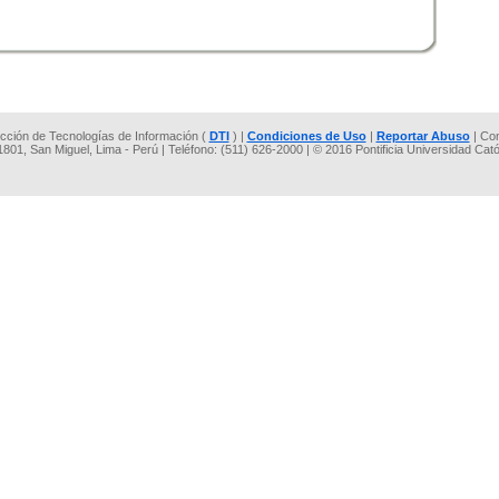
rección de Tecnologías de Información (
DTI
) |
Condiciones de Uso
|
Reportar Abuso
| Co
 1801, San Miguel, Lima - Perú | Teléfono: (511) 626-2000 | © 2016 Pontificia Universidad Cat