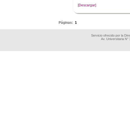
[Descargar]
.
Páginas:
1
Servicio ofrecido por la Di
Av. Universitaria N°