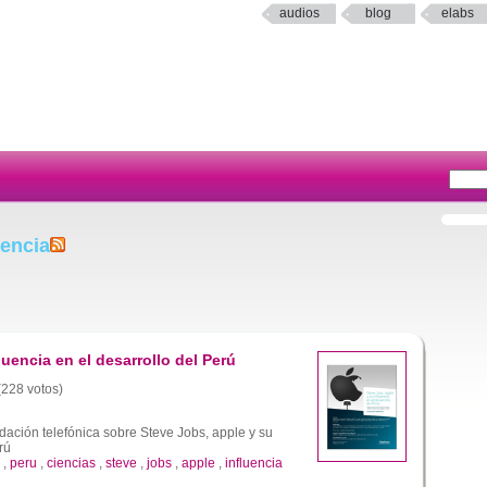
audios
blog
elabs
uencia
luencia en el desarrollo del Perú
 (228 votos)
ción telefónica sobre Steve Jobs, apple y su
rú
,
peru
,
ciencias
,
steve
,
jobs
,
apple
,
influencia