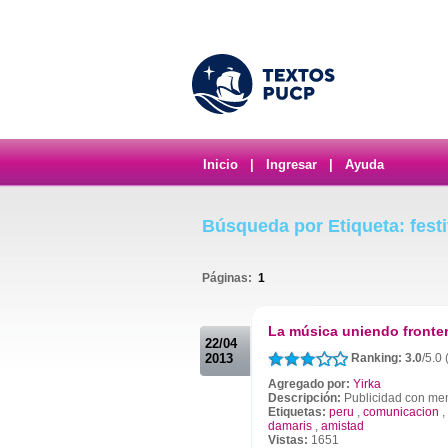
Inicio
|
Ingresar
|
Ayuda
Búsqueda por Etiqueta: festi
Páginas:
1
.
La música uniendo fronte
22/04
2013
Ranking: 3.0
/5.0
Agregado por:
Yirka
Descripción:
Publicidad con mens
Etiquetas:
peru
,
comunicacion
,
damaris
,
amistad
Vistas:
1651