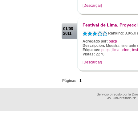
[Descargar]
.
.
Festival de Lima. Proyec
01/08
2011
Ranking: 3.0
/5.0
Agregado por:
pucp
Descripción:
Muestra Itinerante
Etiquetas:
pucp
,
lima
,
cine
,
fest
Vistas:
2270
[Descargar]
.
Páginas:
1
Servicio ofrecido por la Di
Av. Universitaria N°