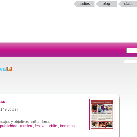
audios
blog
elabs
val
ras
 (149 votos)
ajes y objetivos unificadores.
publicidad
,
musica
,
festival
,
chile
,
fronteras
,