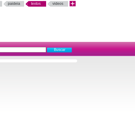
paideia
textos
videos