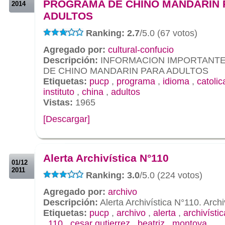
PROGRAMA DE CHINO MANDARIN 
2014
ADULTOS
Ranking: 2.7
/5.0 (67 votos)
Agregado por:
cultural-confucio
Descripción:
INFORMACION IMPORTANTE
DE CHINO MANDARIN PARA ADULTOS
Etiquetas:
pucp
,
programa
,
idioma
,
catolic
instituto
,
china
,
adultos
Vistas:
1965
[Descargar]
.
.
Alerta Archivística N°110
01/12
2011
Ranking: 3.0
/5.0 (224 votos)
Agregado por:
archivo
Descripción:
Alerta Archivística N°110. Arc
Etiquetas:
pucp
,
archivo
,
alerta
,
archivístic
,
110
,
cesar gutierrez
,
beatriz
,
montoya