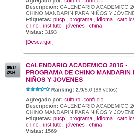
Agregado por:
cultural-confucio
Descripción:
CALENDARIO ACADEMICO 2
CHINO MANDARIN PARA NIÑOS Y JÓVEN
Etiquetas:
pucp
,
programa
,
idioma
,
catolic
chino
,
instituto
,
jóvenes
,
china
Vistas:
3193
[Descargar]
.
.
CALENDARIO ACADEMICO 2015 -
09/12
PROGRAMA DE CHINO MANDARIN 
2014
NIÑOS Y JOVENES
Ranking: 2.9
/5.0 (86 votos)
Agregado por:
cultural-confucio
Descripción:
CALENDARIO ACADEMICO 2
CHINO MANDARIN PARA NIÑOS Y JOVEN
Etiquetas:
pucp
,
programa
,
idioma
,
catolic
chino
,
instituto
,
jóvenes
,
china
Vistas:
1569