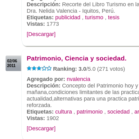
Descripción:
Recorte del Libro Turismo en 
Dra. Nelida Valencia - Iquitos, Perú.
Etiquetas:
publicidad
,
turismo
,
tesis
Vistas:
1773
[Descargar]
.
.
Patrimonio, Ciencia y sociedad.
02/06
2011
Ranking: 3.0
/5.0 (271 votos)
Agregado por:
nvalencia
Descripción:
Concepto del Patrimonio hoy y
mañana,condiciones limitantes de las practic
actualidad,alternativas para una practica pat
reforzada.
Etiquetas:
cultura
,
patrimonio
,
sociedad
,
a
Vistas:
1902
[Descargar]
.