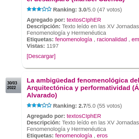
Ranking: 3.0
/5.0 (47 votos)
Agregado por:
textosCIphER
Descripción:
Texto leído en las XV Jornada
Fenomenología y Hermenéutica
Etiquetas:
fenomenología
,
racionalidad
,
em
Vistas:
1197
[Descargar]
.
.
La ambigüedad fenomenológica del
30/03
Arquitectónica y performatividad (
2022
Alvarado)
Ranking: 2.7
/5.0 (55 votos)
Agregado por:
textosCIphER
Descripción:
Texto leído en las XV Jornada
Fenomenología y Hermenéutica
Etiquetas:
fenomenología
,
eros