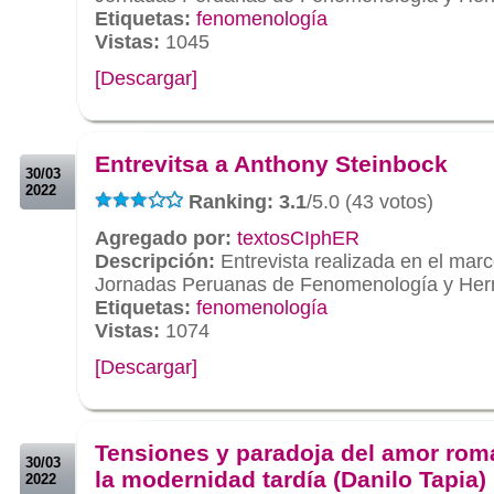
Etiquetas:
fenomenología
Vistas:
1045
[Descargar]
.
.
Entrevitsa a Anthony Steinbock
30/03
2022
Ranking: 3.1
/5.0 (43 votos)
Agregado por:
textosCIphER
Descripción:
Entrevista realizada en el mar
Jornadas Peruanas de Fenomenología y Her
Etiquetas:
fenomenología
Vistas:
1074
[Descargar]
.
.
Tensiones y paradoja del amor rom
30/03
la modernidad tardía (Danilo Tapia)
2022