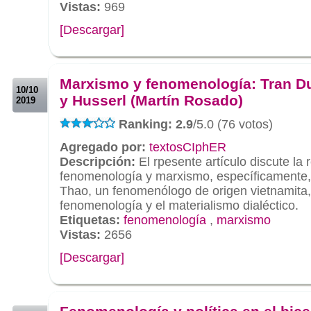
Vistas:
969
[Descargar]
.
.
Marxismo y fenomenología: Tran D
10/10
y Husserl (Martín Rosado)
2019
Ranking: 2.9
/5.0 (76 votos)
Agregado por:
textosCIphER
Descripción:
El rpesente artículo discute la 
fenomenología y marxismo, específicamente, 
Thao, un fenomenólogo de origen vietnamita,
fenomenología y el materialismo dialéctico.
Etiquetas:
fenomenología
,
marxismo
Vistas:
2656
[Descargar]
.
.