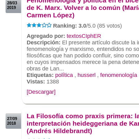
Fenomenología y política en el bic
28/03
de K. Marx. Volver a lo común (Marí
2019
Carmen López)
Ranking: 3.0
/5.0 (85 votos)
Agregado por:
textosCIphER
Descripción:
El presente artículo discute la i
fenomenología y marxismo, entendidos no so
filosóficas que han podido confluir, sino co
en cuyos impensados merece la pena deteners
obras de Lan...
Etiquetas:
política
,
husserl
,
fenomenología
Vistas:
1388
[Descargar]
.
.
La Filosofía como praxis primera: l
27/09
interpretación heideggeriana de Ka
2018
(Andrés Hildebrandt)