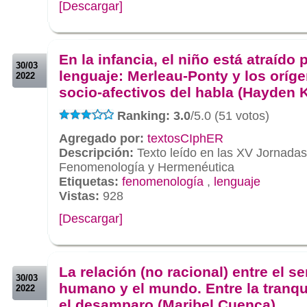
[Descargar]
.
.
En la infancia, el niño está atraído p
30/03
lenguaje: Merleau-Ponty y los oríg
2022
socio-afectivos del habla (Hayden 
Ranking: 3.0
/5.0 (51 votos)
Agregado por:
textosCIphER
Descripción:
Texto leído en las XV Jornada
Fenomenología y Hermenéutica
Etiquetas:
fenomenología
,
lenguaje
Vistas:
928
[Descargar]
.
.
La relación (no racional) entre el se
30/03
humano y el mundo. Entre la tranqu
2022
el desamparo (Maribel Cuenca)