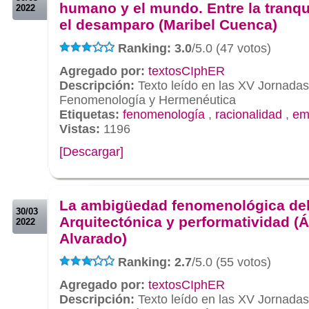
humano y el mundo. Entre la tranqu
2022
el desamparo (Maribel Cuenca)
Ranking: 3.0
/5.0 (47 votos)
Agregado por:
textosCIphER
Descripción:
Texto leído en las XV Jornada
Fenomenología y Hermenéutica
Etiquetas:
fenomenología
,
racionalidad
,
em
Vistas:
1196
[Descargar]
.
.
La ambigüedad fenomenológica del
30/03
Arquitectónica y performatividad (
2022
Alvarado)
Ranking: 2.7
/5.0 (55 votos)
Agregado por:
textosCIphER
Descripción:
Texto leído en las XV Jornada