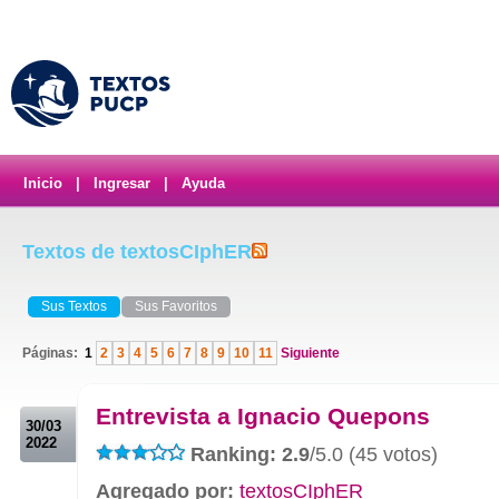
Inicio
|
Ingresar
|
Ayuda
Textos de textosCIphER
Sus Textos
Sus Favoritos
Páginas:
1
2
3
4
5
6
7
8
9
10
11
Siguiente
.
Entrevista a Ignacio Quepons
30/03
2022
Ranking: 2.9
/5.0 (45 votos)
Agregado por:
textosCIphER