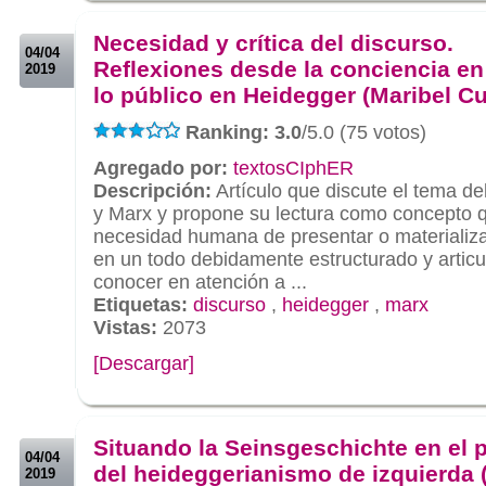
.
Necesidad y crítica del discurso.
04/04
Reflexiones desde la conciencia en
2019
lo público en Heidegger (Maribel C
Ranking: 3.0
/5.0 (75 votos)
Agregado por:
textosCIphER
Descripción:
Artículo que discute el tema de
y Marx y propone su lectura como concepto 
necesidad humana de presentar o materializa
en un todo debidamente estructurado y artic
conocer en atención a ...
Etiquetas:
discurso
,
heidegger
,
marx
Vistas:
2073
[Descargar]
.
.
Situando la Seinsgeschichte en el 
04/04
del heideggerianismo de izquierda 
2019