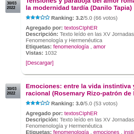
Tensiones y paradoja del amor rom
30/03
la modernidad tardía (Danilo Tapia)
2022
Ranking: 3.2
/5.0 (66 votos)
Agregado por:
textosCIphER
Descripción:
Texto leído en las XV Jornada
Fenomenología y Hermenéutica
Etiquetas:
fenomenología
,
amor
Vistas:
1032
[Descargar]
.
.
Emociones: entre la vida instintiva 
30/03
racional (Rosemary Rizo-patrón de 
2022
Ranking: 3.0
/5.0 (53 votos)
Agregado por:
textosCIphER
Descripción:
Texto leído en las XV Jornada
Fenomenología y Hermenéutica
Etiquetas:
fenomenología
,
emociones
,
inst