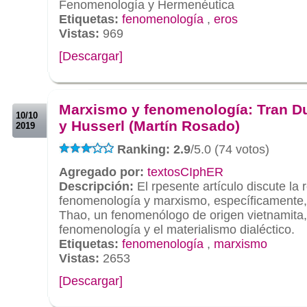
Fenomenología y Hermenéutica
Etiquetas:
fenomenología
,
eros
Vistas:
969
[Descargar]
.
.
Marxismo y fenomenología: Tran D
10/10
y Husserl (Martín Rosado)
2019
Ranking: 2.9
/5.0 (74 votos)
Agregado por:
textosCIphER
Descripción:
El rpesente artículo discute la 
fenomenología y marxismo, específicamente, 
Thao, un fenomenólogo de origen vietnamita,
fenomenología y el materialismo dialéctico.
Etiquetas:
fenomenología
,
marxismo
Vistas:
2653
[Descargar]
.