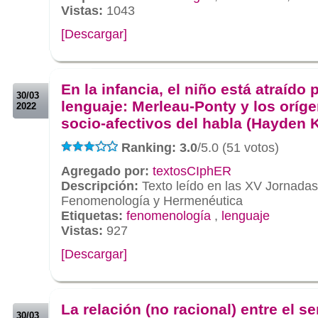
Vistas:
1043
[Descargar]
.
.
En la infancia, el niño está atraído p
30/03
lenguaje: Merleau-Ponty y los oríg
2022
socio-afectivos del habla (Hayden 
Ranking: 3.0
/5.0 (51 votos)
Agregado por:
textosCIphER
Descripción:
Texto leído en las XV Jornada
Fenomenología y Hermenéutica
Etiquetas:
fenomenología
,
lenguaje
Vistas:
927
[Descargar]
.
.
La relación (no racional) entre el se
30/03