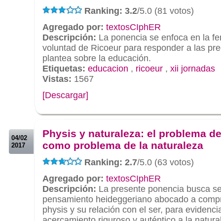
Ranking: 3.2
/5.0 (81 votos)
Agregado por:
textosCIphER
Descripción:
La ponencia se enfoca en la f
voluntad de Ricoeur para responder a las pr
plantea sobre la educación.
Etiquetas:
educacion
,
ricoeur
,
xii jornadas
Vistas:
1567
[Descargar]
.
.
Physis y naturaleza: el problema de
04/02
como problema de la naturaleza
2017
Ranking: 2.7
/5.0 (63 votos)
Agregado por:
textosCIphER
Descripción:
La presente ponencia busca segu
pensamiento heideggeriano abocado a compre
physis y su relación con el ser, para evidenci
acercamiento riguroso y auténtico a la natura