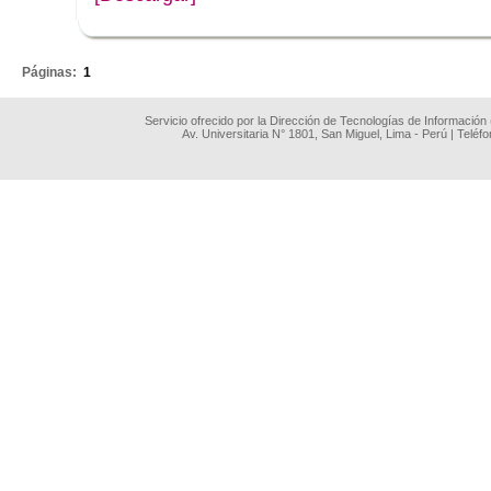
.
Páginas:
1
Servicio ofrecido por la Dirección de Tecnologías de Información
Av. Universitaria N° 1801, San Miguel, Lima - Perú | Teléf