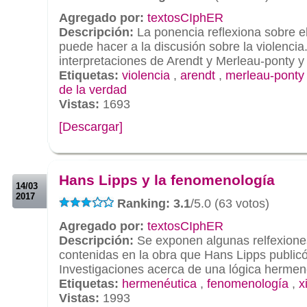
Agregado por:
textosCIphER
Descripción:
La ponencia reflexiona sobre el 
puede hacer a la discusión sobre la violencia.
interpretaciones de Arendt y Merleau-ponty y 
Etiquetas:
violencia
,
arendt
,
merleau-ponty
de la verdad
Vistas:
1693
[Descargar]
.
.
Hans Lipps y la fenomenología
14/03
2017
Ranking: 3.1
/5.0 (63 votos)
Agregado por:
textosCIphER
Descripción:
Se exponen algunas relfexione
contenidas en la obra que Hans Lipps publicó
Investigaciones acerca de una lógica hermen
Etiquetas:
hermenéutica
,
fenomenología
,
x
Vistas:
1993