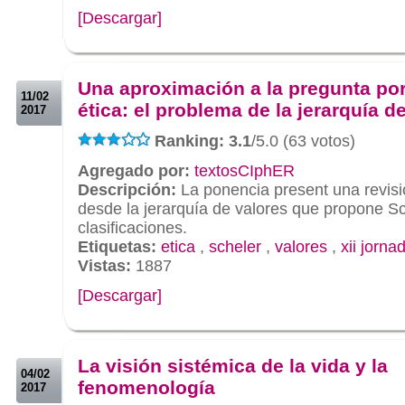
[Descargar]
.
.
Una aproximación a la pregunta por
11/02
ética: el problema de la jerarquía d
2017
Ranking: 3.1
/5.0 (63 votos)
Agregado por:
textosCIphER
Descripción:
La ponencia present una revisi
desde la jerarquía de valores que propone Sch
clasificaciones.
Etiquetas:
etica
,
scheler
,
valores
,
xii jorna
Vistas:
1887
[Descargar]
.
.
La visión sistémica de la vida y la
04/02
fenomenología
2017