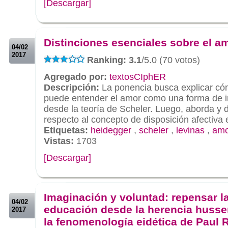
[Descargar]
.
.
Distinciones esenciales sobre el a
04/02
2017
Ranking: 3.1
/5.0 (70 votos)
Agregado por:
textosCIphER
Descripción:
La ponencia busca explicar có
puede entender el amor como una forma de in
desde la teoría de Scheler. Luego, aborda y d
respecto al concepto de disposición afectiva
Etiquetas:
heidegger
,
scheler
,
levinas
,
amo
Vistas:
1703
[Descargar]
.
.
Imaginación y voluntad: repensar l
04/02
educación desde la herencia husse
2017
la fenomenología eidética de Paul 