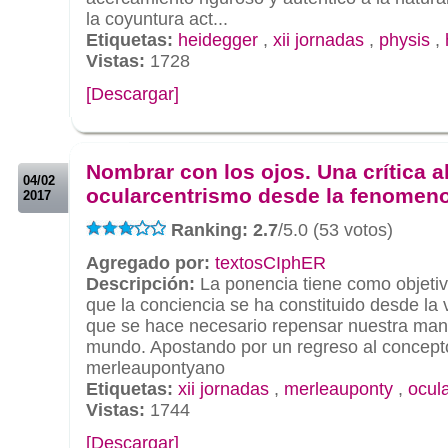
la coyuntura act...
Etiquetas:
heidegger
,
xii jornadas
,
physis
,
Vistas:
1728
[Descargar]
.
.
Nombrar con los ojos. Una crítica a
04/02
ocularcentrismo desde la fenomeno
2017
Ranking: 2.7
/5.0 (53 votos)
Agregado por:
textosCIphER
Descripción:
La ponencia tiene como objetivo
que la conciencia se ha constituido desde la
que se hace necesario repensar nuestra mane
mundo. Apostando por un regreso al concepto
merleaupontyano
Etiquetas:
xii jornadas
,
merleauponty
,
ocul
Vistas:
1744
[Descargar]