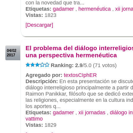
con la novedad que tra...
Etiquetas:
gadamer
,
hermenéutica
,
xii jor
Vistas:
1823
[Descargar]
.
.
El problema del diálogo interreligi
04/02
una perspectiva hermenéutica
2017
Ranking: 2.9
/5.0 (71 votos)
Agregado por:
textosCIphER
Descripción:
En esta presentación se discut
diálogo interreligioso principalmente a partir 
Raimon Panikkar, filósofo que se dedicó ext
las religiones, especialmente en la cultura i
los aportes q...
Etiquetas:
gadamer
,
xii jornadas
,
diálogo in
vattimo
Vistas:
1829