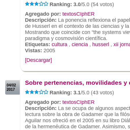
Ranking: 3.0
/5.0 (54 votos)
Agregado por:
textosCIphER
Descripción:
La ponencia reflexiona el papel
de Husserl en el contexto de las ciencias y la 
Mostrando que coincide con "the systems view
paradigma y cosmovisión científica.
Etiquetas:
cultura
,
ciencia
,
husserl
,
xii jor
Vistas:
2005
[Descargar]
.
.
Sobre pertenencias, movilidades y 
04/02
2017
Ranking: 3.1
/5.0 (43 votos)
Agregado por:
textosCIphER
Descripción:
La se ocupa de algunos aspect
lectura sobre la obra de Gadamer que la filó
Aguilar nos ofreció en el 2005 en su libro Diá
de la hermenéutica de Gadamer. Asimismo, se