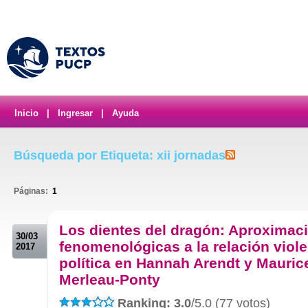
Inicio
|
Ingresar
|
Ayuda
Búsqueda por Etiqueta: xii jornadas
Páginas:
1
.
Los dientes del dragón: Aproximac
30/03
fenomenológicas a la relación viol
2017
política en Hannah Arendt y Mauric
Merleau-Ponty
Ranking: 3.0
/5.0 (77 votos)