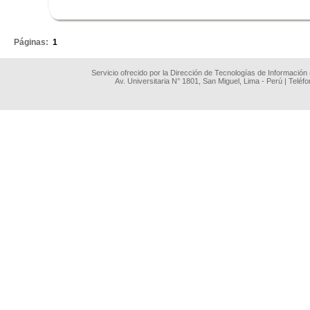
.
Páginas:
1
Servicio ofrecido por la Dirección de Tecnologías de Información
Av. Universitaria N° 1801, San Miguel, Lima - Perú | Teléf