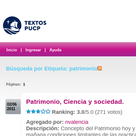
Inicio
|
Ingresar
|
Ayuda
Búsqueda por Etiqueta: patrimonio
Páginas:
1
.
Patrimonio, Ciencia y sociedad.
02/06
2011
Ranking: 3.0
/5.0 (271 votos)
Agregado por:
nvalencia
Descripción:
Concepto del Patrimonio hoy y
mañana,condiciones limitantes de las practic