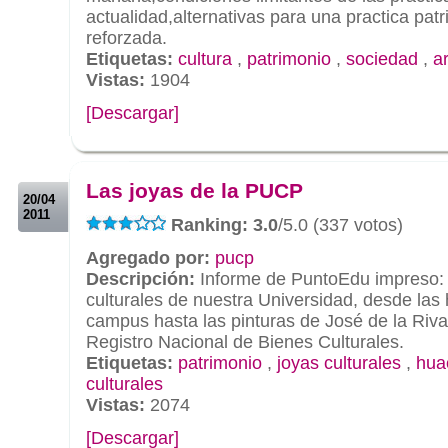
actualidad,alternativas para una practica pat
reforzada.
Etiquetas:
cultura
,
patrimonio
,
sociedad
,
a
Vistas:
1904
[Descargar]
.
.
Las joyas de la PUCP
20/04
2011
Ranking: 3.0
/5.0 (337 votos)
Agregado por:
pucp
Descripción:
Informe de PuntoEdu impreso: 
culturales de nuestra Universidad, desde las
campus hasta las pinturas de José de la Riva
Registro Nacional de Bienes Culturales.
Etiquetas:
patrimonio
,
joyas culturales
,
hua
culturales
Vistas:
2074
[Descargar]