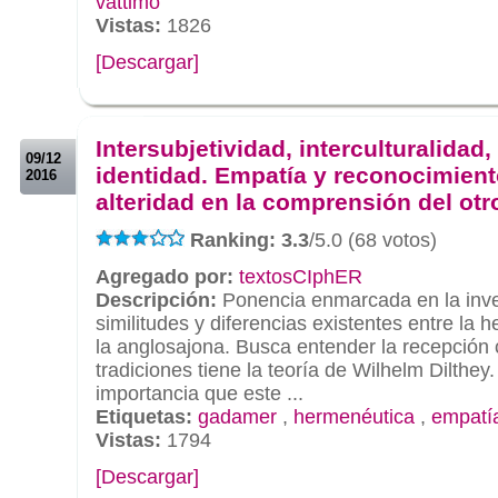
vattimo
Vistas:
1826
[Descargar]
.
.
Intersubjetividad, interculturalidad,
09/12
identidad. Empatía y reconocimient
2016
alteridad en la comprensión del otr
Ranking: 3.3
/5.0 (68 votos)
Agregado por:
textosCIphER
Descripción:
Ponencia enmarcada en la inve
similitudes y diferencias existentes entre la
la anglosajona. Busca entender la recepción 
tradiciones tiene la teoría de Wilhelm Dilthey
importancia que este ...
Etiquetas:
gadamer
,
hermenéutica
,
empatí
Vistas:
1794
[Descargar]