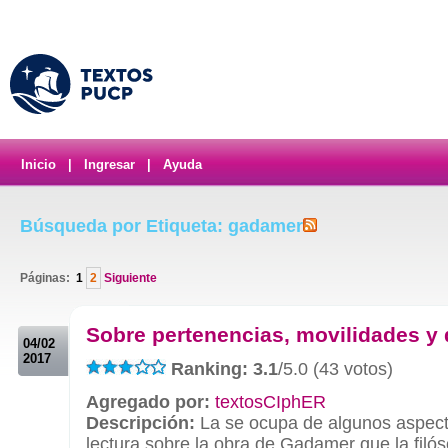
Inicio
|
Ingresar
|
Ayuda
Búsqueda por Etiqueta: gadamer
Páginas:
1
2
Siguiente
.
Sobre pertenencias, movilidades y 
04/02
2017
Ranking: 3.1
/5.0 (43 votos)
Agregado por:
textosCIphER
Descripción:
La se ocupa de algunos aspect
lectura sobre la obra de Gadamer que la filó