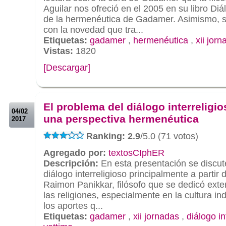
Aguilar nos ofreció en el 2005 en su libro Diá
de la hermenéutica de Gadamer. Asimismo, se
con la novedad que tra...
Etiquetas:
gadamer
,
hermenéutica
,
xii jor
Vistas:
1820
[Descargar]
.
.
El problema del diálogo interreligi
04/02
una perspectiva hermenéutica
2017
Ranking: 2.9
/5.0 (71 votos)
Agregado por:
textosCIphER
Descripción:
En esta presentación se discut
diálogo interreligioso principalmente a partir 
Raimon Panikkar, filósofo que se dedicó ext
las religiones, especialmente en la cultura i
los aportes q...
Etiquetas:
gadamer
,
xii jornadas
,
diálogo in