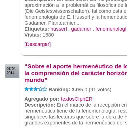
aproximación a la problemática filosófica de l
(Die Geisteswissenschaften), tal como ésta e
fenomenología de E. Husserl y la hemenéutica
Gadamer. Planteamien...
Etiquetas:
husserl
,
gadamer
,
fenomenologí
Vistas:
1680
[Descargar]
.
.
“Sobre el aporte hermenéutico de I
07/04
la comprensión del carácter horizón
2014
mundo”
Ranking: 3.0
/5.0 (91 votos)
Agregado por:
textosCIphER
Descripción:
En el marco de la recepción crít
hermenéutica tiene de la fenomenología, resu
singulares las lecturas que sobre la obra de 
grandes exponentes de la hermenéutica del 