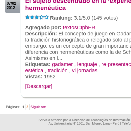
El sujeto descentrado en la ‘experie
07/02
hermenéutica
2012
Ranking: 3.1
/5.0 (145 votos)
Agregado por:
textosCIphER
Descripción:
El concepto de juego en Gadam
la tradición historiográfica o relegado solo al 
embargo, es un concepto de gran importanci
diferencia con hermenéuticas como la de Sch
Asimismo en l...
Etiquetas:
gadamer
,
lenguaje
,
re-presentac
estética
,
tradición
,
vi jornadas
Vistas:
1952
[Descargar]
.
Páginas:
1
2
Siguiente
Servicio ofrecido por la Dirección de Tecnologías de Información
Av. Universitaria N° 1801, San Miguel, Lima - Perú | Teléf