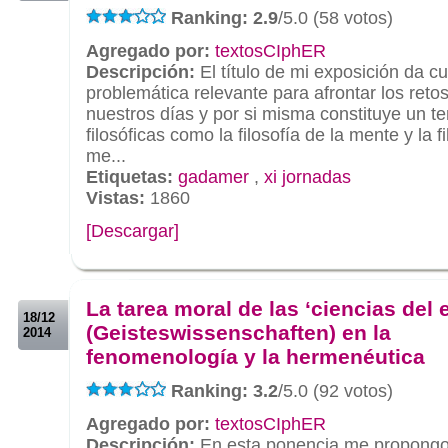
Ranking: 2.9
/5.0 (58 votos)
Agregado por:
textosCIphER
Descripción:
El título de mi exposición da c
problemática relevante para afrontar los retos
nuestros días y por si misma constituye un te
filosóficas como la filosofía de la mente y la f
me...
Etiquetas:
gadamer
,
xi jornadas
Vistas:
1860
[Descargar]
.
.
La tarea moral de las ‘ciencias del e
18/12
(Geisteswissenschaften) en la
2014
fenomenología y la hermenéutica
Ranking: 3.2
/5.0 (92 votos)
Agregado por:
textosCIphER
Descripción:
En esta ponencia me propongo