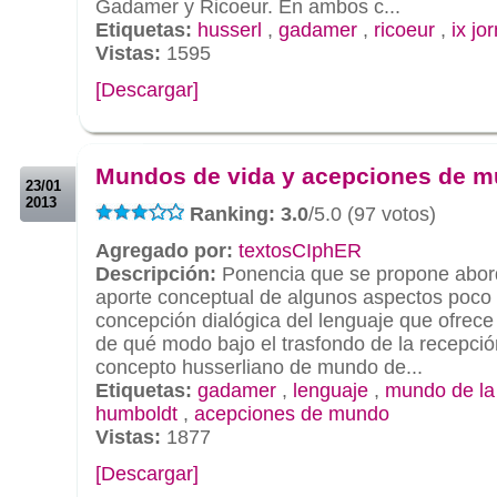
Gadamer y Ricoeur. En ambos c...
Etiquetas:
husserl
,
gadamer
,
ricoeur
,
ix jo
Vistas:
1595
[Descargar]
.
.
Mundos de vida y acepciones de 
23/01
2013
Ranking: 3.0
/5.0 (97 votos)
Agregado por:
textosCIphER
Descripción:
Ponencia que se propone abord
aporte conceptual de algunos aspectos poco 
concepción dialógica del lenguaje que ofrec
de qué modo bajo el trasfondo de la recepción
concepto husserliano de mundo de...
Etiquetas:
gadamer
,
lenguaje
,
mundo de la
humboldt
,
acepciones de mundo
Vistas:
1877
[Descargar]