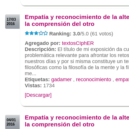
.
.
Empatía y reconocimiento de la alt
17/03
la comprensión del otro
2016
Ranking: 3.0
/5.0 (61 votos)
Agregado por:
textosCIphER
Descripción:
El título de mi exposición da c
problemática relevante para afrontar los retos
nuestros días y por si misma constituye un te
filosóficas como la filosofía de la mente y la f
me...
Etiquetas:
gadamer
,
reconocimiento
,
empat
Vistas:
1734
[Descargar]
.
.
Empatía y reconocimiento de la alt
04/01
la comprensión del otro
2016