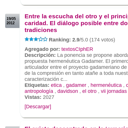
.
.
Entre la escucha del otro y el princ
19/05
caridad. El diálogo posible entre d
2012
tradiciones
Ranking: 2.9
/5.0 (174 votos)
Agregado por:
textosCIphER
Descripción:
La ponencia se propone aborda
propuesta hermenéutica Gadamer. El primero s
articulador entre el proyecto gadameriano d
de la compresión en tanto atañe a toda nuestr
caracterización c...
Etiquetas:
etica
,
gadamer
,
hermenéutica
,
antropología
,
davidson
,
el otro
,
vii jornadas
Vistas:
2027
[Descargar]
.
.