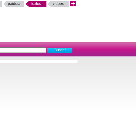
paideia
textos
videos