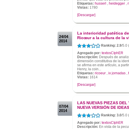
Etiquetas:
husserl
,
heidegger
,
Vistas:
1780
[Descargar]
.
.
La interioridad patética de
24/04
Ricœur a la cultura de la 
2014
Ranking: 2.9
/5.0 
Agregado por:
textosCIphER
Descripción:
Después de analizar
dimensión constitutiva de la iden
se afirma en este artículo, a par
Henry, la coin...
Etiquetas:
ricoeur
,
ix jornadas
,
Vistas:
1614
[Descargar]
.
.
LAS NUEVAS PIEZAS DEL
07/04
NUEVA VERSIÓN DE IDEA
2014
Ranking: 3.0
/5.0 
Agregado por:
textosCIphER
Descripción:
En vista de la pec