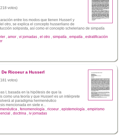
 (218 votos)
aración entre los modos que tienen Husserl y
el otro, se explica el concepto husserliano de
ducción solipsista, así como el concepto scheleriano de simpatía
ler
,
amor
,
vi jornadas
,
el otro
,
simpatía
,
empatía
,
estratificación
er
De Ricoeur a Husserl
 (181 votos)
as I, basada en la hipótesis de que la
s como una teoría y que Husserl es un intérprete
 volverá al paradigma hermenéutico
sis mencionada en siete e...
rmenéutica
,
fenomenología
,
ricoeur
,
epistemología
,
empirismo
encial
,
doctrina
,
iv jornadas