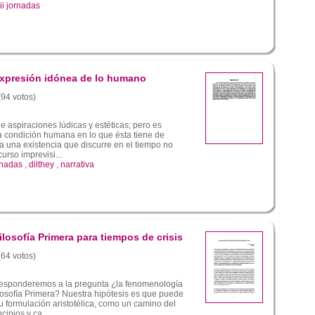
ii jornadas
expresión idónea de lo humano
(94 votos)
e aspiraciones lúdicas y estéticas; pero es
a condición humana en lo que ésta tiene de
la una existencia que discurre en el tiempo no
rso imprevisi...
ornadas
,
dilthey
,
narrativa
osofía Primera para tiempos de crisis
(64 votos)
esponderemos a la pregunta ¿la fenomenología
sofía Primera? Nuestra hipótesis es que puede
u formulación aristotélica, como un camino del
cipios y ca...