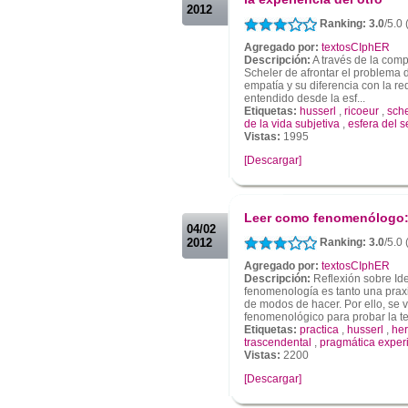
2012
Ranking: 3.0
/5.0
Agregado por:
textosCIphER
Descripción:
A través de la comp
Scheler de afrontar el problema d
empatía y su diferencia con la re
entendido desde la esf...
Etiquetas:
husserl
,
ricoeur
,
sche
de la vida subjetiva
,
esfera del s
Vistas:
1995
[Descargar]
.
.
Leer como fenomenólogo: 
04/02
2012
Ranking: 3.0
/5.0
Agregado por:
textosCIphER
Descripción:
Reflexión sobre Ide
fenomenología es tanto una praxi
de modos de hacer. Por ello, se
fenomenológico para probar la te
Etiquetas:
practica
,
husserl
,
he
trascendental
,
pragmática experi
Vistas:
2200
[Descargar]
.