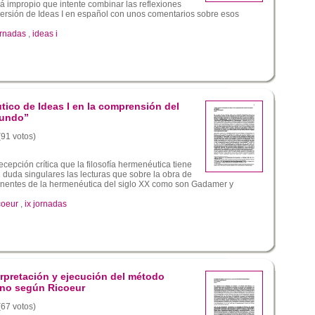
á impropio que intente combinar las reflexiones
ersión de Ideas I en español con unos comentarios sobre esos
ornadas
,
ideas i
tico de Ideas I en la comprensión del
mundo”
(91 votos)
ecepción crítica que la filosofía hermenéutica tiene
n duda singulares las lecturas que sobre la obra de
onentes de la hermenéutica del siglo XX como son Gadamer y
coeur
,
ix jornadas
erpretación y ejecución del método
ano según Ricoeur
(67 votos)