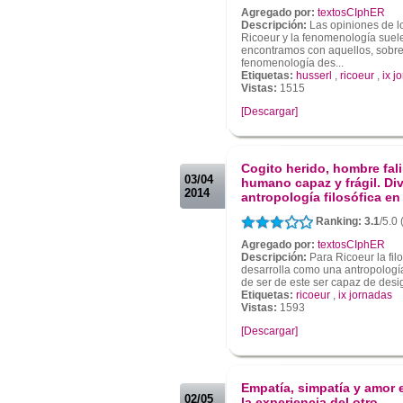
Agregado por:
textosCIphER
Descripción:
Las opiniones de lo
Ricoeur y la fenomenología suele
encontramos con aquellos, sobre 
fenomenología des...
Etiquetas:
husserl
,
ricoeur
,
ix j
Vistas:
1515
[Descargar]
.
.
Cogito herido, hombre fali
03/04
humano capaz y frágil. Di
2014
antropología filosófica en
Ranking: 3.1
/5.0 
Agregado por:
textosCIphER
Descripción:
Para Ricoeur la filo
desarrolla como una antropología
de ser de este ser capaz de desi
Etiquetas:
ricoeur
,
ix jornadas
Vistas:
1593
[Descargar]
.
.
Empatía, simpatía y amor 
02/05
la experiencia del otro