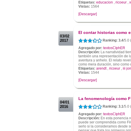
Etiquetas:
educacion
,
ricoeur
,
x
Vistas:
1564
[Descargar]
.
.
El contar historias como 
03/02
2017
Ranking: 3.4
/5.0 
Agregado por:
textosCIphER
Descripción:
La narratividad tien
también una representación de l
aventura y anhelo. El relato reve
como mera duración, sino como cu
Etiquetas:
arendt
,
ricoeur
,
iii j
Vistas:
1544
[Descargar]
.
.
La fenomenología como Fil
04/01
2016
Ranking: 3.1
/5.0 
Agregado por:
textosCIphER
Descripción:
En esta ponencia r
puede ser comprendida como Filo
serlo si la consideramos desde s
pensar que trata los primeros prin