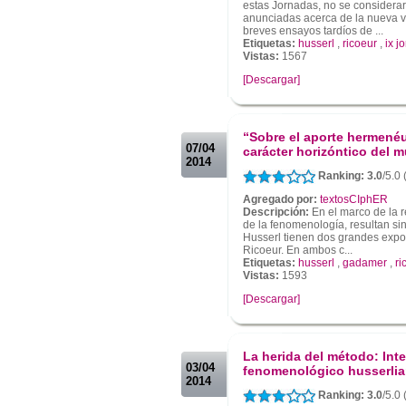
estas Jornadas, no se considerar
anunciadas acerca de la nueva v
breves ensayos tardíos de ...
Etiquetas:
husserl
,
ricoeur
,
ix j
Vistas:
1567
[Descargar]
.
.
“Sobre el aporte hermenéu
07/04
carácter horizóntico del 
2014
Ranking: 3.0
/5.0 
Agregado por:
textosCIphER
Descripción:
En el marco de la r
de la fenomenología, resultan si
Husserl tienen dos grandes exp
Ricoeur. En ambos c...
Etiquetas:
husserl
,
gadamer
,
ri
Vistas:
1593
[Descargar]
.
.
La herida del método: Int
03/04
fenomenológico husserli
2014
Ranking: 3.0
/5.0 