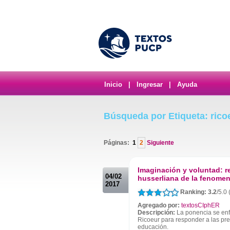
Inicio
|
Ingresar
|
Ayuda
Búsqueda por Etiqueta: rico
Páginas:
1
2
Siguiente
.
Imaginación y voluntad: r
04/02
husserliana de la fenomen
2017
Ranking: 3.2
/5.0 
Agregado por:
textosCIphER
Descripción:
La ponencia se enf
Ricoeur para responder a las pr
educación.