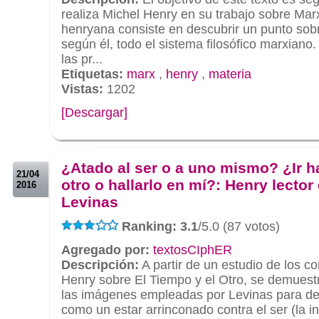
realiza Michel Henry en su trabajo sobre Mar
henryana consiste en descubrir un punto sobr
según él, todo el sistema filosófico marxiano
las pr...
Etiquetas:
marx
,
henry
,
materia
Vistas:
1202
[Descargar]
.
.
¿Atado al ser o a uno mismo? ¿Ir ha
21/04
otro o hallarlo en mí?: Henry lector
2016
Levinas
Ranking: 3.1
/5.0 (87 votos)
Agregado por:
textosCIphER
Descripción:
A partir de un estudio de los c
Henry sobre El Tiempo y el Otro, se demuestr
las imágenes empleadas por Levinas para desc
como un estar arrinconado contra el ser (la 