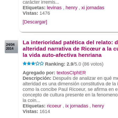
carácter irremis...
Etiquetas:
levinas
,
henry
,
xi jornadas
Vistas:
1476
[Descargar]
.
.
La interioridad patética del relato: d
24/04
alteridad narrativa de Ricœur a la c
2014
la vida auto-afectiva henriana
Ranking: 2.9
/5.0 (86 votos)
Agregado por:
textosCIphER
Descripción:
Después de analizar en qué med
alteridad es una dimensión constitutiva de la i
como la concibe Paul Ricoeur, se afirma en est
concepto de cultura presente en la fenomeno
la coin...
Etiquetas:
ricoeur
,
ix jornadas
,
henry
Vistas:
1614