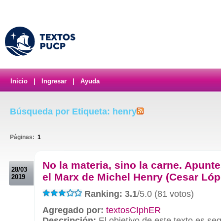
Inicio
|
Ingresar
|
Ayuda
Búsqueda por Etiqueta: henry
Páginas:
1
.
No la materia, sino la carne. Apunt
28/03
el Marx de Michel Henry (Cesar Lóp
2019
Ranking: 3.1
/5.0 (81 votos)
Agregado por:
textosCIphER
Descripción:
El objetivo de este texto es seg