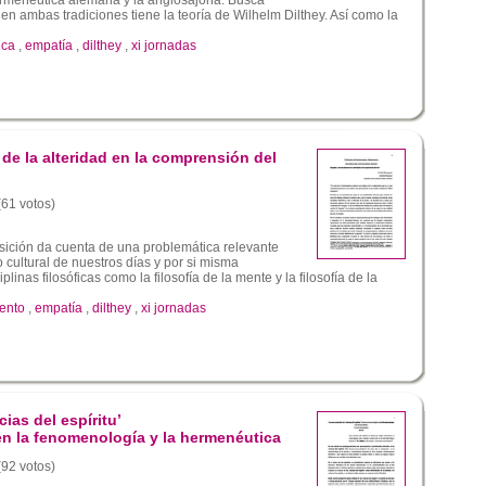
 en ambas tradiciones tiene la teoría de Wilhelm Dilthey. Así como la
ica
,
empatía
,
dilthey
,
xi jornadas
de la alteridad en la comprensión del
(61 votos)
osición da cuenta de una problemática relevante
o cultural de nuestros días y por si misma
linas filosóficas como la filosofía de la mente y la filosofía de la
ento
,
empatía
,
dilthey
,
xi jornadas
cias del espíritu’
n la fenomenología y la hermenéutica
(92 votos)