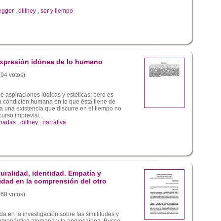
egger
,
dilthey
,
ser y tiempo
expresión idónea de lo humano
(94 votos)
e aspiraciones lúdicas y estéticas; pero es
a condición humana en lo que ésta tiene de
la una existencia que discurre en el tiempo no
rso imprevisi...
ornadas
,
dilthey
,
narrativa
turalidad, identidad. Empatía y
ridad en la comprensión del otro
(68 votos)
en la investigación sobre las similitudes y
hermenéutica alemana y la anglosajona. Busca