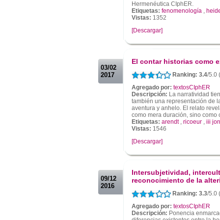
Hermenéutica CIphER.
Etiquetas:
fenomenología
,
heid
Vistas:
1352
[Descargar]
.
.
El contar historias como 
03/02
2017
Ranking: 3.4
/5.0 
Agregado por:
textosCIphER
Descripción:
La narratividad tien
también una representación de l
aventura y anhelo. El relato reve
como mera duración, sino como cu
Etiquetas:
arendt
,
ricoeur
,
iii j
Vistas:
1546
[Descargar]
.
.
Intersubjetividad, intercul
09/12
reconocimiento de la alte
2016
Ranking: 3.3
/5.0 
Agregado por:
textosCIphER
Descripción:
Ponencia enmarcada 
diferencias existentes entre la 