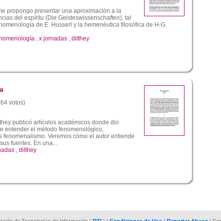
e propongo presentar una aproximación a la
ncias del espíritu (Die Geisteswissenschaften), tal
nomenología de E. Husserl y la hemenéutica filosófica de H-G.
enomenología
,
x jornadas
,
dilthey
a
(64 votos)
lthey publicó artículos académicos donde dio
de entender el método fenomenológico,
s fenomenalismo. Veremos cómo el autor entiende
sus fuentes. En una...
rnadas
,
dilthey
rección de Tecnologías de Información (
DTI
) |
Condiciones de Uso
|
Reportar Abuso
| Co