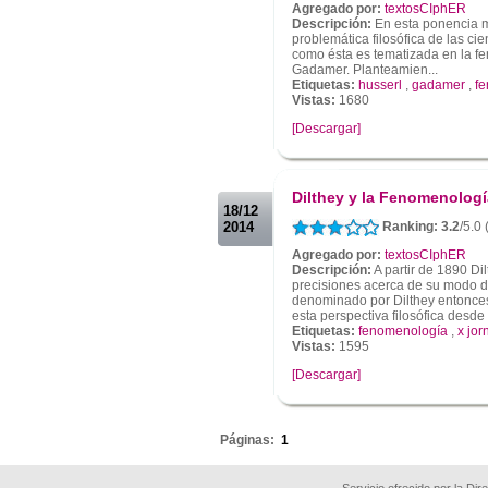
Agregado por:
textosCIphER
Descripción:
En esta ponencia m
problemática filosófica de las cie
como ésta es tematizada en la fe
Gadamer. Planteamien...
Etiquetas:
husserl
,
gadamer
,
f
Vistas:
1680
[Descargar]
.
.
Dilthey y la Fenomenologí
18/12
2014
Ranking: 3.2
/5.0 
Agregado por:
textosCIphER
Descripción:
A partir de 1890 Di
precisiones acerca de su modo 
denominado por Dilthey entonce
esta perspectiva filosófica desde 
Etiquetas:
fenomenología
,
x jo
Vistas:
1595
[Descargar]
.
Páginas:
1
Servicio ofrecido por la Di