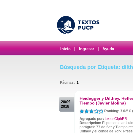
Inicio
|
Ingresar
|
Ayuda
Búsqueda por Etiqueta: dilt
Páginas:
1
.
Heidegger y Dilthey. Refle
20/09
Tiempo (Javier Molina)
2018
Ranking: 3.0
/5.0 
Agregado por:
textosCIphER
Descripción:
El presente artícul
parágrafo 77 de Ser y Tiempo res
Dilthey y el conde de York. Pres