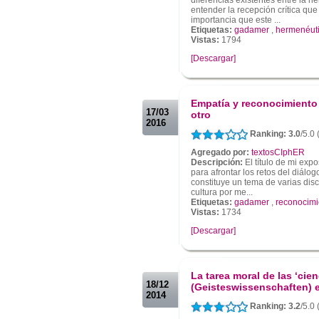
entender la recepción crítica que
importancia que este ...
Etiquetas:
gadamer
,
hermenéut
Vistas:
1794
[Descargar]
.
.
Empatía y reconocimiento 
17/03
otro
2016
Ranking: 3.0
/5.0 
Agregado por:
textosCIphER
Descripción:
El título de mi exp
para afrontar los retos del diálog
constituye un tema de varias discip
cultura por me...
Etiquetas:
gadamer
,
reconocimi
Vistas:
1734
[Descargar]
.
.
La tarea moral de las ‘cien
18/12
(Geisteswissenschaften) e
2014
Ranking: 3.2
/5.0 