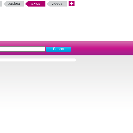
paideia
textos
videos