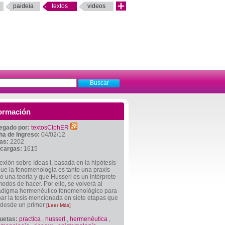
paideia
textos
videos
ormación
egado por:
textosCIphER
ha de Ingreso:
04/02/12
tas:
2202
cargas:
1615
exión sobre Ideas I, basada en la hipótesis
ue la fenomenología es tanto una praxis
 una teoría y que Husserl es un intérprete
odos de hacer. Por ello, se volverá al
adigma hermenéutico fenomenológico para
ar la tesis mencionada en siete etapas que
 desde un primer
[Leer Más]
quetas:
practica
,
husserl
,
hermenéutica
,