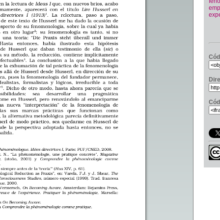
fen
emp
expe
Cód
Dir
Cód