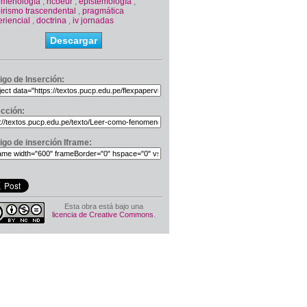
omenología
,
ricoeur
,
epistemología
,
irismo trascendental
,
pragmática
riencial
,
doctrina
,
iv jornadas
Descargar
igo de Inserción:
ección:
igo de inserción Iframe:
Esta obra está bajo una
licencia de Creative Commons
.