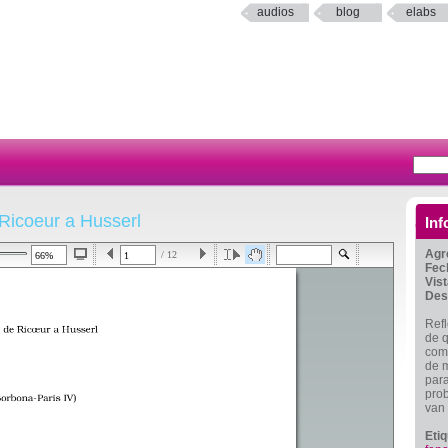
audios
blog
elabs
Ricoeur a Husserl
Inf
Agr
/ 12
Fec
Vis
Des
Refl
de q
como
de m
par
prob
van
Eti