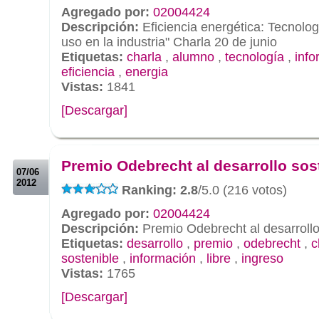
Agregado por:
02004424
Descripción:
Eficiencia energética: Tecnologí
uso en la industria" Charla 20 de junio
Etiquetas:
charla
,
alumno
,
tecnología
,
info
eficiencia
,
energia
Vistas:
1841
[Descargar]
.
.
Premio Odebrecht al desarrollo sos
07/06
2012
Ranking: 2.8
/5.0 (216 votos)
Agregado por:
02004424
Descripción:
Premio Odebrecht al desarrollo
Etiquetas:
desarrollo
,
premio
,
odebrecht
,
c
sostenible
,
información
,
libre
,
ingreso
Vistas:
1765
[Descargar]