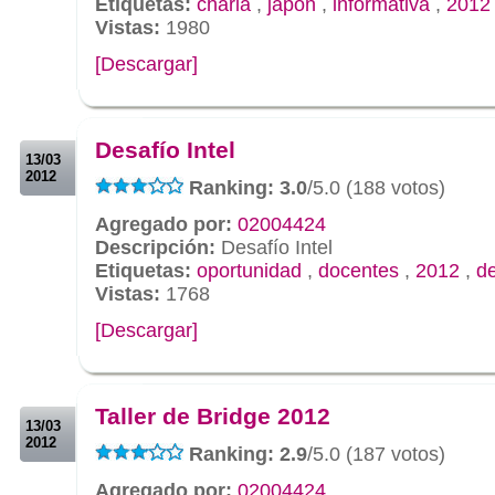
Etiquetas:
charla
,
japón
,
informativa
,
2012
Vistas:
1980
[Descargar]
.
.
Desafío Intel
13/03
2012
Ranking: 3.0
/5.0 (188 votos)
Agregado por:
02004424
Descripción:
Desafío Intel
Etiquetas:
oportunidad
,
docentes
,
2012
,
de
Vistas:
1768
[Descargar]
.
.
Taller de Bridge 2012
13/03
2012
Ranking: 2.9
/5.0 (187 votos)
Agregado por:
02004424