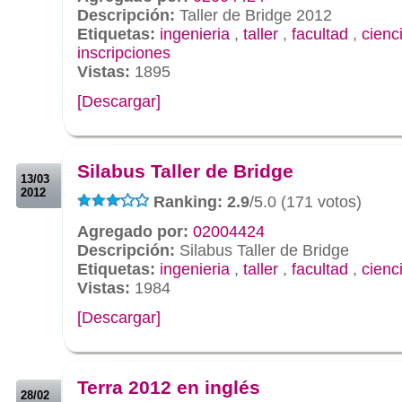
Descripción:
Taller de Bridge 2012
Etiquetas:
ingenieria
,
taller
,
facultad
,
cienc
inscripciones
Vistas:
1895
[Descargar]
.
.
Silabus Taller de Bridge
13/03
2012
Ranking: 2.9
/5.0 (171 votos)
Agregado por:
02004424
Descripción:
Silabus Taller de Bridge
Etiquetas:
ingenieria
,
taller
,
facultad
,
cienc
Vistas:
1984
[Descargar]
.
.
Terra 2012 en inglés
28/02