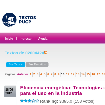
Inicio
|
Ingresar
|
Ayuda
Textos de 02004424
Sus Textos
Sus Favoritos
Páginas:
Anterior
1
2
3
4
5
6
7
8
9
10
11
12
13
14
15
16
17
1
.
Eficiencia energética: Tecnologías 
18/06
para el uso en la industria
2012
Ranking: 3.0
/5.0 (158 votos)