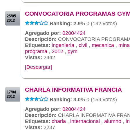
.
.
CONVOCATORIA PROGRAMAS GY
25/05
2012
Ranking: 2.9
/5.0 (192 votos)
Agregado por:
02004424
Descripción:
CONVOCATORIA PROGRAM
Etiquetas:
ingenieria
,
civil
,
mecanica
,
mina
programa
,
2012
,
gym
Vistas:
2442
[Descargar]
.
.
CHARLA INFORMATIVA FRANCIA
17/04
2012
Ranking: 3.0
/5.0 (159 votos)
Agregado por:
02004424
Descripción:
CHARLA INFORMATIVA FRAN
Etiquetas:
charla
,
internacional
,
alumno
,
i
Vistas:
2237