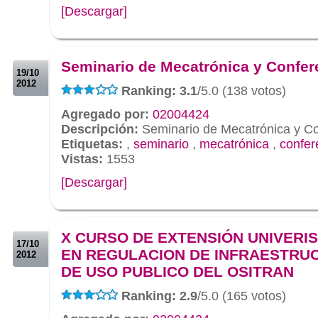
[Descargar]
.
.
Seminario de Mecatrónica y Confer
19/10
2012
Ranking: 3.1
/5.0 (138 votos)
Agregado por:
02004424
Descripción:
Seminario de Mecatrónica y Co
Etiquetas:
,
seminario
,
mecatrónica
,
confer
Vistas:
1553
[Descargar]
.
.
X CURSO DE EXTENSIÓN UNIVERIS
17/10
EN REGULACION DE INFRAESTRU
2012
DE USO PUBLICO DEL OSITRAN
Ranking: 2.9
/5.0 (165 votos)