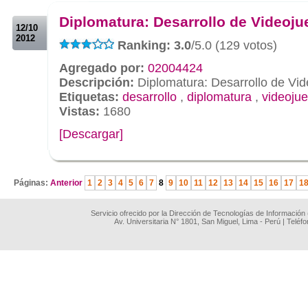
.
Diplomatura: Desarrollo de Videoj
12/10
2012
Ranking: 3.0
/5.0 (129 votos)
Agregado por:
02004424
Descripción:
Diplomatura: Desarrollo de Vi
Etiquetas:
desarrollo
,
diplomatura
,
videoju
Vistas:
1680
[Descargar]
.
Páginas:
Anterior
1
2
3
4
5
6
7
8
9
10
11
12
13
14
15
16
17
1
Servicio ofrecido por la Dirección de Tecnologías de Información
Av. Universitaria N° 1801, San Miguel, Lima - Perú | Teléf