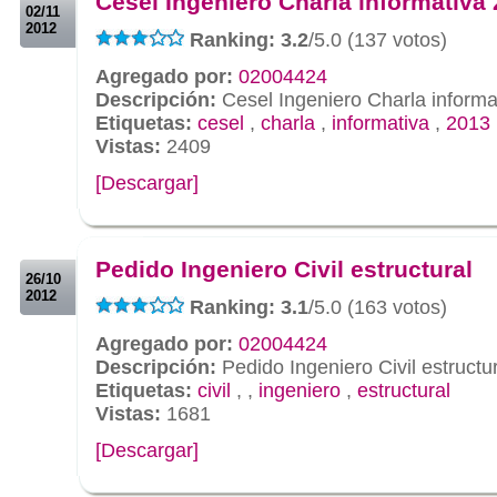
Cesel Ingeniero Charla informativa
02/11
2012
Ranking: 3.2
/5.0 (137 votos)
Agregado por:
02004424
Descripción:
Cesel Ingeniero Charla informa
Etiquetas:
cesel
,
charla
,
informativa
,
2013
Vistas:
2409
[Descargar]
.
.
Pedido Ingeniero Civil estructural
26/10
2012
Ranking: 3.1
/5.0 (163 votos)
Agregado por:
02004424
Descripción:
Pedido Ingeniero Civil estructu
Etiquetas:
civil
,
,
ingeniero
,
estructural
Vistas:
1681
[Descargar]
.