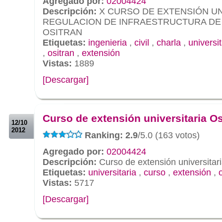
Agregado por:
02004424
Descripción:
X CURSO DE EXTENSIÓN UN
REGULACION DE INFRAESTRUCTURA DE
OSITRAN
Etiquetas:
ingenieria
,
civil
,
charla
,
universit
,
ositran
,
extensión
Vistas:
1889
[Descargar]
.
.
Curso de extensión universitaria Os
12/10
2012
Ranking: 2.9
/5.0 (163 votos)
Agregado por:
02004424
Descripción:
Curso de extensión universitari
Etiquetas:
universitaria
,
curso
,
extensión
,
Vistas:
5717
[Descargar]
.