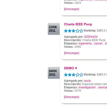
Vistas:
1923
[Descargar]
.
.
Charla IEEE Pucp
23/08
2011
Ranking: 3.0
/5.0
Agregado por:
02004424
Descripción:
Charla IEEE Pucp
Etiquetas:
ingenieria
,
cancer
,
c
Vistas:
1946
[Descargar]
.
.
DEMO 4
04/04
2011
Ranking: 3.0
/5.0
Agregado por:
pucp
Descripción:
Especial sobre cien
Etiquetas:
investigación
,
cienci
Vistas:
2579
[Descargar]
.
.