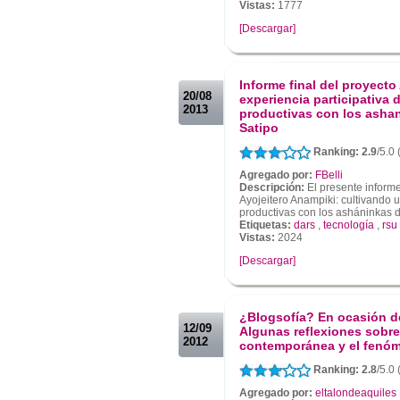
Vistas:
1777
[Descargar]
.
.
Informe final del proyecto
20/08
experiencia participativa
2013
productivas con los asha
Satipo
Ranking: 2.9
/5.0
Agregado por:
FBelli
Descripción:
El presente informe
Ayojeitero Anampiki: cultivando 
productivas con los asháninkas de
Etiquetas:
dars
,
tecnología
,
rsu
Vistas:
2024
[Descargar]
.
.
¿Blogsofía? En ocasión d
12/09
Algunas reflexiones sobre 
2012
contemporánea y el fenóm
Ranking: 2.8
/5.0
Agregado por:
eltalondeaquiles