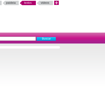
paideia
textos
videos