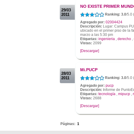
NO EXISTE PRIMER MUND
29/03
2011
Ranking: 3.0
/5.0
Agregado por:
02004424
Descripción:
Lugar: Campus PUC
ubicado en el primer piso de la 
marzo a las 5:30 pm
Etiquetas:
ingenieria
,
derecho
,
Vistas:
2099
[Descargar]
.
.
Mi.PUCP
28/03
2011
Ranking: 3.0
/5.0
Agregado por:
pucp
Descripción:
Informe de PuntoE
Etiquetas:
tecnología
,
mipucp
,
Vistas:
2688
[Descargar]
.
Páginas:
1