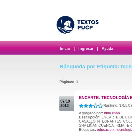
Inicio
|
Ingresar
|
Ayuda
Búsqueda por Etiqueta: tecn
Páginas:
1
.
ENCARTE: TECNOLOGÍA 
07/10
2013
Ranking: 3.0
/5.0 
Agregado por:
irma.linan
Descripción:
ENCARTE DE COM
CASALLO INTEGRANTES: COLL
SHA LIÑAN CUENCA, IRMA TE
Etiquetas:
educacion
,
tecnologí