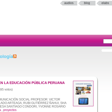
audios
blog
elabs
ología
EN LA EDUCACIÓN PÚBLICA PERUANA
(85 votos)
UNICACIÓN SOCIAL PROFESOR: VICTOR
ADO ARTEAGA, RUBI GUTIÉRREZ ÑAHUI, SHA
RESA SANTIAGO CONDORI, YVONNE ROSARIO
a
,
proyectos