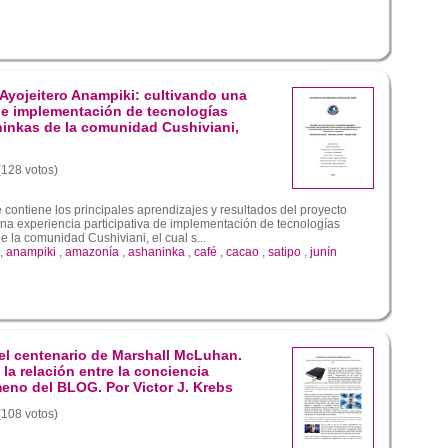
 Ayojeitero Anampiki: cultivando una
 de implementación de tecnologías
ninkas de la comunidad Cushiviani,
 (128 votos)
 contiene los principales aprendizajes y resultados del proyecto
una experiencia participativa de implementación de tecnologías
 la comunidad Cushiviani, el cual s...
,
anampiki
,
amazonía
,
ashaninka
,
café
,
cacao
,
satipo
,
junín
el centenario de Marshall McLuhan.
la relación entre la conciencia
eno del BLOG. Por Victor J. Krebs
 (108 votos)