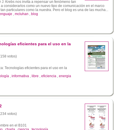
or J. Krebs nos invita a repensar un fenómeno tan
a considerarlos como un nuevo tipo de comunicación en el marco
tan particulares como la nuestra. Pero el blog es una de las mucha...
enguaje
,
mcluhan
,
blog
nologías eficientes para el uso en la
 (158 votos)
ca: Tecnologías eficientes para el uso en la
ología
,
informativa
,
libre
,
eficiencia
,
energia
2
 (234 votos)
embre en el B101
io
,
charla
,
ciencia
,
tecnología