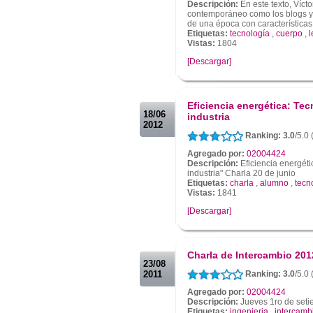
Descripción:
En este texto, Víct
contemporáneo como los blogs y 
de una época con características 
Etiquetas:
tecnología
,
cuerpo
,
l
Vistas:
1804
[Descargar]
.
.
Eficiencia energética: Tec
18/06
industria
2012
Ranking: 3.0
/5.0
Agregado por:
02004424
Descripción:
Eficiencia energéti
industria" Charla 20 de junio
Etiquetas:
charla
,
alumno
,
tecn
Vistas:
1841
[Descargar]
.
.
Charla de Intercambio 201
23/08
2011
Ranking: 3.0
/5.0
Agregado por:
02004424
Descripción:
Jueves 1ro de seti
Etiquetas:
ingenieria
,
intercamb