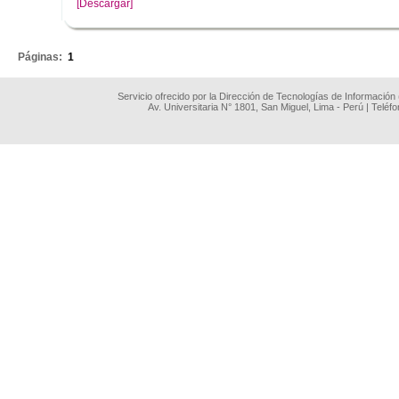
[Descargar]
.
Páginas:
1
Servicio ofrecido por la Dirección de Tecnologías de Información
Av. Universitaria N° 1801, San Miguel, Lima - Perú | Teléf