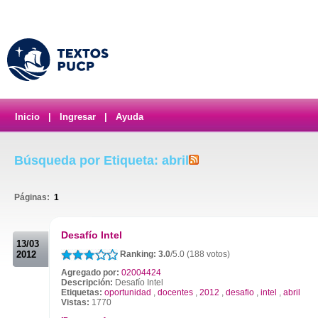
Inicio
|
Ingresar
|
Ayuda
Búsqueda por Etiqueta: abril
Páginas:
1
.
Desafío Intel
13/03
2012
Ranking: 3.0
/5.0 (188 votos)
Agregado por:
02004424
Descripción:
Desafío Intel
Etiquetas:
oportunidad
,
docentes
,
2012
,
desafio
,
intel
,
abril
Vistas:
1770