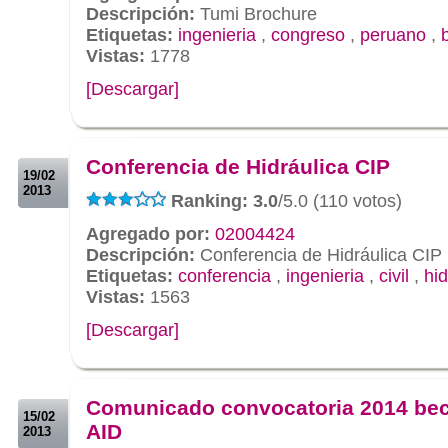
Descripción:
Tumi Brochure
Etiquetas:
ingenieria
,
congreso
,
peruano
,
Vistas:
1778
[Descargar]
.
.
Conferencia de Hidráulica CIP
19/02
2013
Ranking: 3.0
/5.0 (110 votos)
Agregado por:
02004424
Descripción:
Conferencia de Hidráulica CIP
Etiquetas:
conferencia
,
ingenieria
,
civil
,
hid
Vistas:
1563
[Descargar]
.
.
Comunicado convocatoria 2014 be
15/02
AID
2013