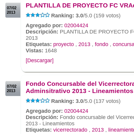
PLANTILLA DE PROYECTO FC VRA
07/02
2013
Ranking: 3.0
/5.0 (159 votos)
Agregado por:
02004424
Descripción:
PLANTILLA DE PROYECTO F
2013
Etiquetas:
proyecto
,
2013
,
fondo
,
concursa
Vistas:
1648
[Descargar]
.
.
Fondo Concursable del Vicerrector
07/02
Adminsitrativo 2013 - Lineamientos
2013
Ranking: 3.0
/5.0 (137 votos)
Agregado por:
02004424
Descripción:
Fondo concursable del Vicerrec
2013 - Lineamientos
Etiquetas:
vicerrectorado
,
2013
,
lineamient