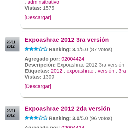
,
adminsitrativo
Vistas:
1575
[Descargar]
.
.
Expoashrae 2012 3ra versión
26/11
2012
Ranking: 3.1
/5.0 (87 votos)
Agregado por:
02004424
Descripción:
Expoashrae 2012 3ra versión
Etiquetas:
2012
,
expoashrae
,
versión
,
3ra
Vistas:
1399
[Descargar]
.
.
Expoashrae 2012 2da versión
26/11
2012
Ranking: 3.0
/5.0 (96 votos)
Agregado por:
02004424