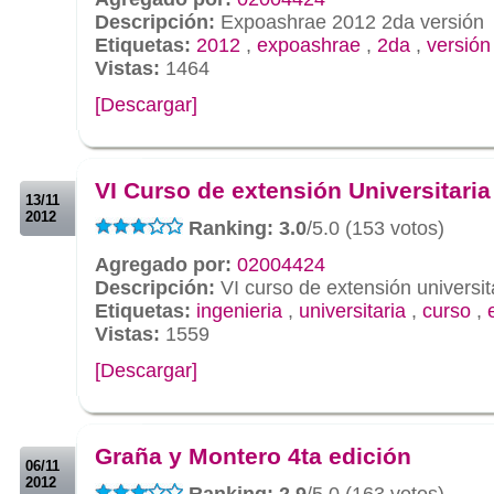
Descripción:
Expoashrae 2012 2da versión
Etiquetas:
2012
,
expoashrae
,
2da
,
versión
Vistas:
1464
[Descargar]
.
.
VI Curso de extensión Universitaria
13/11
2012
Ranking: 3.0
/5.0 (153 votos)
Agregado por:
02004424
Descripción:
VI curso de extensión universit
Etiquetas:
ingenieria
,
universitaria
,
curso
,
Vistas:
1559
[Descargar]
.
.
Graña y Montero 4ta edición
06/11
2012
Ranking: 2.9
/5.0 (163 votos)