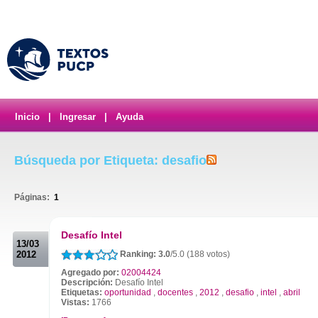
Inicio
|
Ingresar
|
Ayuda
Búsqueda por Etiqueta: desafio
Páginas:
1
.
Desafío Intel
13/03
2012
Ranking: 3.0
/5.0 (188 votos)
Agregado por:
02004424
Descripción:
Desafío Intel
Etiquetas:
oportunidad
,
docentes
,
2012
,
desafio
,
intel
,
abril
Vistas:
1766