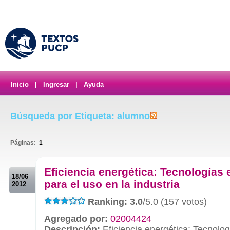
Inicio
|
Ingresar
|
Ayuda
Búsqueda por Etiqueta: alumno
Páginas:
1
.
Eficiencia energética: Tecnologías 
18/06
para el uso en la industria
2012
Ranking: 3.0
/5.0 (157 votos)
Agregado por:
02004424
Descripción:
Eficiencia energética: Tecnologí