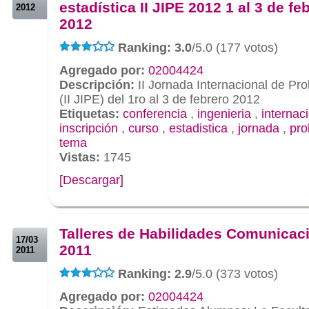
estadística II JIPE 2012 1 al 3 de fe
2012
2012
Ranking: 3.0
/5.0 (177 votos)
Agregado por:
02004424
Descripción:
II Jornada Internacional de Pro
(II JIPE) del 1ro al 3 de febrero 2012
Etiquetas:
conferencia
,
ingenieria
,
internac
inscripción
,
curso
,
estadistica
,
jornada
,
pro
tema
Vistas:
1745
[Descargar]
.
.
Talleres de Habilidades Comunicac
17/03
2011
2011
Ranking: 2.9
/5.0 (373 votos)
Agregado por:
02004424