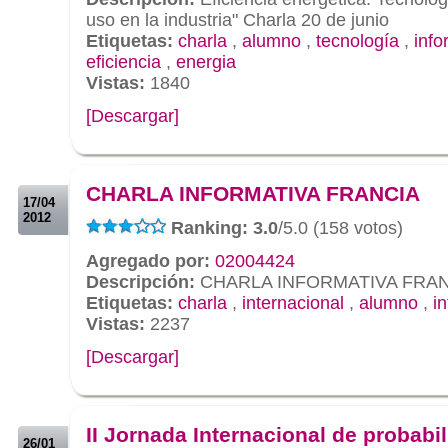
uso en la industria" Charla 20 de junio
Etiquetas:
charla
,
alumno
,
tecnología
,
info
eficiencia
,
energia
Vistas:
1840
[Descargar]
.
.
CHARLA INFORMATIVA FRANCIA
17/04
2012
Ranking: 3.0
/5.0 (158 votos)
Agregado por:
02004424
Descripción:
CHARLA INFORMATIVA FRAN
Etiquetas:
charla
,
internacional
,
alumno
,
i
Vistas:
2237
[Descargar]
.
.
II Jornada Internacional de probabi
26/01