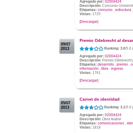
Agregado por:
02004424
Descripción:
Concurso Univerista
Etiquetas:
concurso
,
estructura
Vistas:
1725
[Descargar]
.
.
Premio Odebrecht al desar
09/07
2013
Ranking: 3.0
/5.0
Agregado por:
02004424
Descripción:
Premio Odebrecht p
Etiquetas:
desarrollo
,
premio
,
o
información
,
libre
,
ingreso
Vistas:
1761
[Descargar]
.
.
Carnet de identidad
05/07
2013
Ranking: 3.1
/5.0 
Agregado por:
02004424
Descripción:
Obra teatral
Etiquetas:
comunicaciones
,
ide
Vistas:
1818