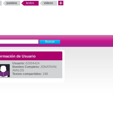
paideia
textos
videos
ormación de Usuario
Usuario:
02004424
Nombre Completo:
JONATHAN
AVALOS
Textos compartidos:
198