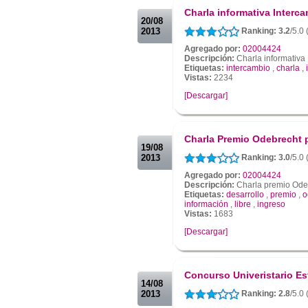
Charla informativa Interca
20/08
2013
Ranking: 3.2
/5.0 
Agregado por:
02004424
Descripción:
Charla informativa 
Etiquetas:
intercambio
,
charla
,
Vistas:
2234
[Descargar]
.
.
Charla Premio Odebrecht p
19/08
2013
Ranking: 3.0
/5.0
Agregado por:
02004424
Descripción:
Charla premio Odeb
Etiquetas:
desarrollo
,
premio
,
o
información
,
libre
,
ingreso
Vistas:
1683
[Descargar]
.
.
Concurso Univeristario Es
14/08
2013
Ranking: 2.8
/5.0 