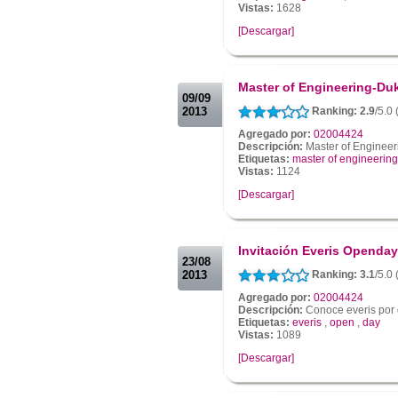
Vistas:
1628
[Descargar]
.
.
Master of Engineering-Duk
09/09
2013
Ranking: 2.9
/5.0 
Agregado por:
02004424
Descripción:
Master of Engineer
Etiquetas:
master of engineering
Vistas:
1124
[Descargar]
.
.
Invitación Everis Openday
23/08
2013
Ranking: 3.1
/5.0 
Agregado por:
02004424
Descripción:
Conoce everis por 
Etiquetas:
everis
,
open
,
day
Vistas:
1089
[Descargar]
.
.