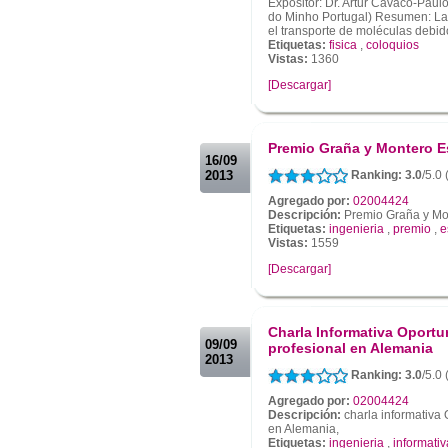
Expositor: Dr. Artur Cavaco-Paul
do Minho Portugal) Resumen: Las
el transporte de moléculas debido
Etiquetas:
fisica
,
coloquios
Vistas:
1360
[Descargar]
.
.
Premio Graña y Montero Es
16/09
2013
Ranking: 3.0
/5.0
Agregado por:
02004424
Descripción:
Premio Graña y Mon
Etiquetas:
ingenieria
,
premio
,
e
Vistas:
1559
[Descargar]
.
.
Charla Informativa Oportu
09/09
profesional en Alemania
2013
Ranking: 3.0
/5.0 
Agregado por:
02004424
Descripción:
charla informativa 
en Alemania,
Etiquetas:
ingenieria
,
informativ