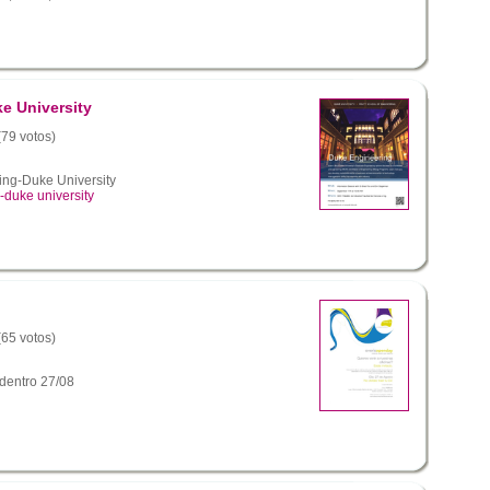
e University
(79 votos)
ing-Duke University
-duke university
(65 votos)
dentro 27/08