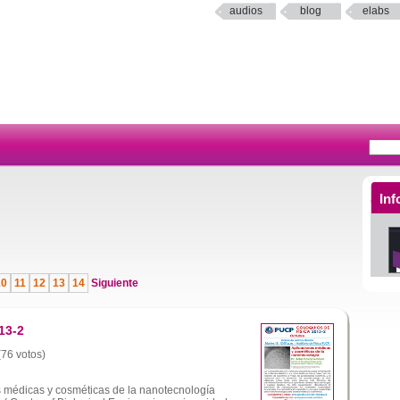
audios
blog
elabs
Inf
10
11
12
13
14
Siguiente
13-2
(76 votos)
 médicas y cosméticas de la nanotecnología