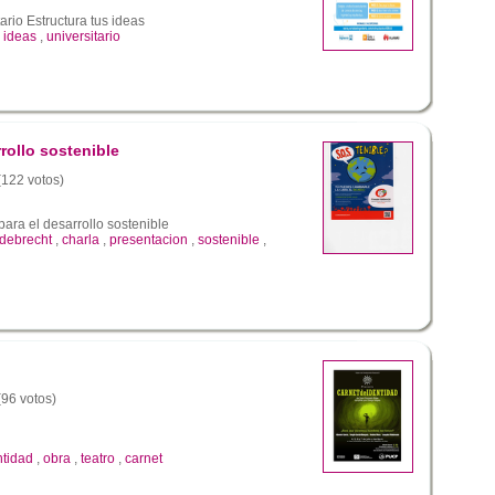
rio Estructura tus ideas
,
ideas
,
universitario
rollo sostenible
 (122 votos)
ara el desarrollo sostenible
debrecht
,
charla
,
presentacion
,
sostenible
,
(96 votos)
ntidad
,
obra
,
teatro
,
carnet