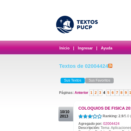
Inicio
|
Ingresar
|
Ayuda
Textos de 02004424
Sus Textos
Sus Favoritos
Páginas:
Anterior
1
2
3
4
5
6
7
8
9
.
COLOQUIOS DE FISICA 20
10/10
2013
Ranking: 2.9
/5.0 
Agregado por:
02004424
Descripción:
Tema: Aplicaciones