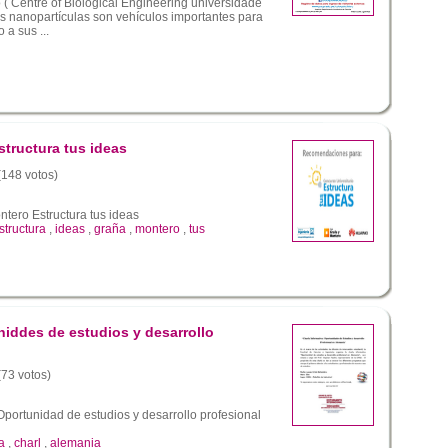
o ( Centre of Biological Engineering universidade
 nanopartículas son vehículos importantes para
 a sus ...
tructura tus ideas
 (148 votos)
tero Estructura tus ideas
structura
,
ideas
,
graña
,
montero
,
tus
niddes de estudios y desarrollo
(73 votos)
Oportunidad de estudios y desarrollo profesional
a
,
charl
,
alemania