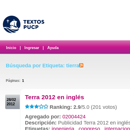
Inicio
|
Ingresar
|
Ayuda
Búsqueda por Etiqueta: tierra
Páginas:
1
.
Terra 2012 en inglés
28/02
2012
Ranking: 2.9
/5.0 (201 votos)
Agregado por:
02004424
Descripción:
Publicidad Terra 2012 en inglé
Etiquetas:
ingenieria
,
congreso
,
internacion