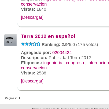
conservacion
Vistas:
1840
[Descargar]
.
.
Terra 2012 en español
28/02
2012
Ranking: 2.9
/5.0 (175 votos)
Agregado por:
02004424
Descripción:
Publicidad Terra 2012
Etiquetas:
ingenieria
,
congreso
,
internacion
conservacion
Vistas:
2588
[Descargar]
.
Páginas:
1
Servicio ofrecido por la Dirección de Tecnologías de Información