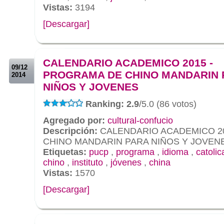
Vistas:
3194
[Descargar]
.
.
CALENDARIO ACADEMICO 2015 -
09/12
PROGRAMA DE CHINO MANDARIN 
2014
NIÑOS Y JOVENES
Ranking: 2.9
/5.0 (86 votos)
Agregado por:
cultural-confucio
Descripción:
CALENDARIO ACADEMICO 2
CHINO MANDARIN PARA NIÑOS Y JOVEN
Etiquetas:
pucp
,
programa
,
idioma
,
catolic
chino
,
instituto
,
jóvenes
,
china
Vistas:
1570
[Descargar]
.
.