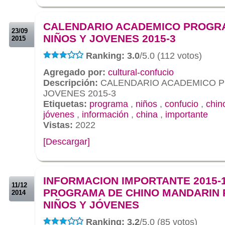
.
.
CALENDARIO ACADEMICO PROGR
23/09
NIÑOS Y JOVENES 2015-3
2015
Ranking: 3.0
/5.0 (112 votos)
Agregado por:
cultural-confucio
Descripción:
CALENDARIO ACADEMICO P
JOVENES 2015-3
Etiquetas:
programa
,
niños
,
confucio
,
chin
jóvenes
,
información
,
china
,
importante
Vistas:
2022
[Descargar]
.
.
INFORMACION IMPORTANTE 2015-
11/12
PROGRAMA DE CHINO MANDARIN 
2014
NIÑOS Y JÓVENES
Ranking: 3.2
/5.0 (85 votos)