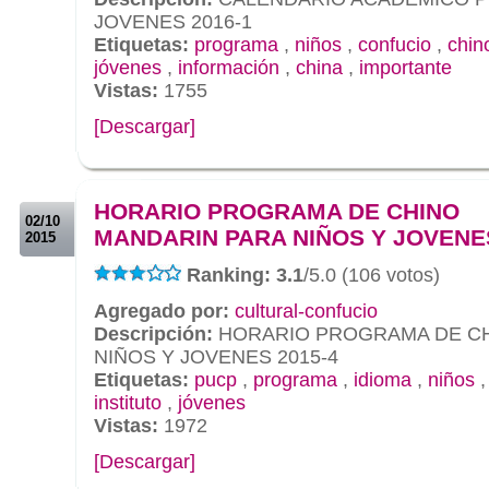
JOVENES 2016-1
Etiquetas:
programa
,
niños
,
confucio
,
chin
jóvenes
,
información
,
china
,
importante
Vistas:
1755
[Descargar]
.
.
HORARIO PROGRAMA DE CHINO
02/10
MANDARIN PARA NIÑOS Y JOVENES
2015
Ranking: 3.1
/5.0 (106 votos)
Agregado por:
cultural-confucio
Descripción:
HORARIO PROGRAMA DE CH
NIÑOS Y JOVENES 2015-4
Etiquetas:
pucp
,
programa
,
idioma
,
niños
instituto
,
jóvenes
Vistas:
1972
[Descargar]