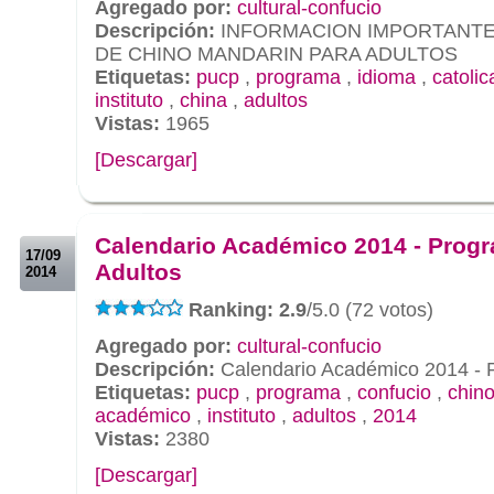
Agregado por:
cultural-confucio
Descripción:
INFORMACION IMPORTANTE
DE CHINO MANDARIN PARA ADULTOS
Etiquetas:
pucp
,
programa
,
idioma
,
catolic
instituto
,
china
,
adultos
Vistas:
1965
[Descargar]
.
.
Calendario Académico 2014 - Prog
17/09
Adultos
2014
Ranking: 2.9
/5.0 (72 votos)
Agregado por:
cultural-confucio
Descripción:
Calendario Académico 2014 - 
Etiquetas:
pucp
,
programa
,
confucio
,
chin
académico
,
instituto
,
adultos
,
2014
Vistas:
2380
[Descargar]