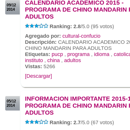
CALENDARIO ACADEMICO 2015 -
09/12
PROGRAMA DE CHINO MANDARIN 
2014
ADULTOS
Ranking: 2.8
/5.0 (95 votos)
Agregado por:
cultural-confucio
Descripción:
CALENDARIO ACADEMICO 2
CHINO MANDARIN PARA ADULTOS
Etiquetas:
pucp
,
programa
,
idioma
,
catolic
instituto
,
china
,
adultos
Vistas:
5266
[Descargar]
.
.
INFORMACION IMPORTANTE 2015-
05/12
PROGRAMA DE CHINO MANDARIN 
2014
ADULTOS
Ranking: 2.7
/5.0 (67 votos)