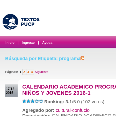
Inicio
|
Ingresar
|
Ayuda
Búsqueda por Etiqueta: programa
Páginas:
1
2
3
4
Siguiente
.
CALENDARIO ACADEMICO PROGR
17/12
NIÑOS Y JOVENES 2016-1
2015
Ranking: 3.1
/5.0 (102 votos)
Agregado por:
cultural-confucio
Descripción:
CALENDARIO ACADEMICO P