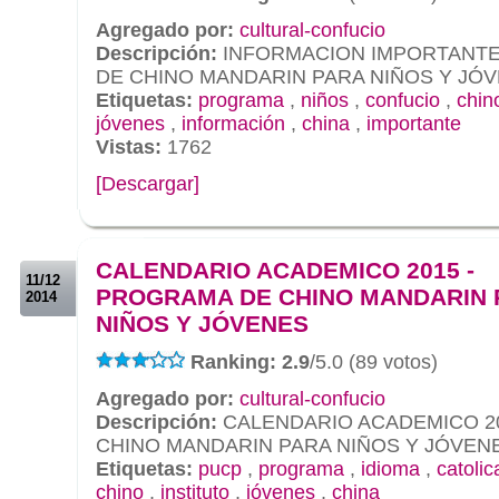
Agregado por:
cultural-confucio
Descripción:
INFORMACION IMPORTANTE
DE CHINO MANDARIN PARA NIÑOS Y JÓ
Etiquetas:
programa
,
niños
,
confucio
,
chin
jóvenes
,
información
,
china
,
importante
Vistas:
1762
[Descargar]
.
.
CALENDARIO ACADEMICO 2015 -
11/12
PROGRAMA DE CHINO MANDARIN 
2014
NIÑOS Y JÓVENES
Ranking: 2.9
/5.0 (89 votos)
Agregado por:
cultural-confucio
Descripción:
CALENDARIO ACADEMICO 2
CHINO MANDARIN PARA NIÑOS Y JÓVEN
Etiquetas:
pucp
,
programa
,
idioma
,
catolic
chino
,
instituto
,
jóvenes
,
china