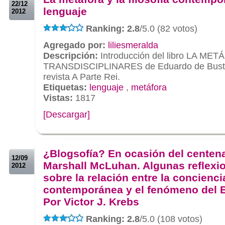
22/12
lenguaje
2012
Ranking: 2.8
/5.0 (82 votos)
Agregado por:
liliesmeralda
Descripción:
Introducción del libro LA M
TRANSDISCIPLINARES de Eduardo de Bustos
revista A Parte Rei.
Etiquetas:
lenguaje
,
metáfora
Vistas:
1817
[Descargar]
.
.
¿Blogsofía? En ocasión del centena
12/09
Marshall McLuhan. Algunas reflexi
2012
sobre la relación entre la concienci
contemporánea y el fenómeno del 
Por Victor J. Krebs
Ranking: 2.8
/5.0 (108 votos)