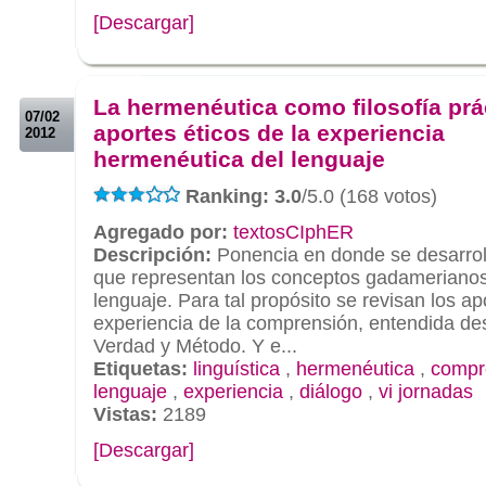
[Descargar]
.
.
La hermenéutica como filosofía prác
07/02
aportes éticos de la experiencia
2012
hermenéutica del lenguaje
Ranking: 3.0
/5.0 (168 votos)
Agregado por:
textosCIphER
Descripción:
Ponencia en donde se desarroll
que representan los conceptos gadameriano
lenguaje. Para tal propósito se revisan los ap
experiencia de la comprensión, entendida de
Verdad y Método. Y e...
Etiquetas:
linguística
,
hermenéutica
,
compr
lenguaje
,
experiencia
,
diálogo
,
vi jornadas
Vistas:
2189
[Descargar]
.