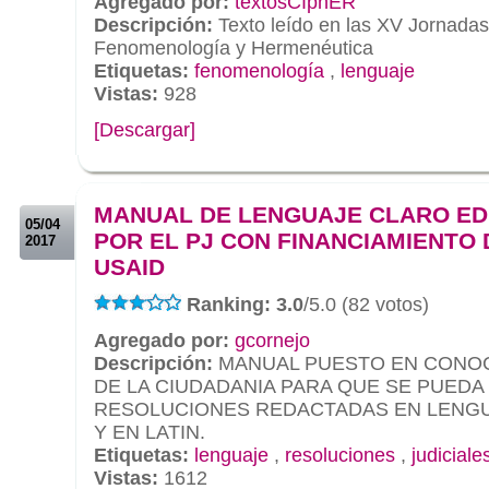
Agregado por:
textosCIphER
Descripción:
Texto leído en las XV Jornada
Fenomenología y Hermenéutica
Etiquetas:
fenomenología
,
lenguaje
Vistas:
928
[Descargar]
.
.
MANUAL DE LENGUAJE CLARO ED
05/04
POR EL PJ CON FINANCIAMIENTO 
2017
USAID
Ranking: 3.0
/5.0 (82 votos)
Agregado por:
gcornejo
Descripción:
MANUAL PUESTO EN CONOC
DE LA CIUDADANIA PARA QUE SE PUEDA
RESOLUCIONES REDACTADAS EN LENGU
Y EN LATIN.
Etiquetas:
lenguaje
,
resoluciones
,
judiciale
Vistas:
1612