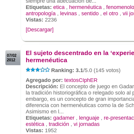
siempre una adecuación de...
Etiquetas:
etica
,
hermenéutica
,
fenomenolo
antropología
,
levinas
,
sentido
,
el otro
,
vii j
Vistas:
2236
[Descargar]
.
.
El sujeto descentrado en la ‘experie
07/02
hermenéutica
2012
Ranking: 3.1
/5.0 (145 votos)
Agregado por:
textosCIphER
Descripción:
El concepto de juego en Gadam
la tradición historiográfica o relegado solo al 
embargo, es un concepto de gran importanci
diferencia con hermenéuticas como la de Sch
Asimismo en l...
Etiquetas:
gadamer
,
lenguaje
,
re-presentac
estética
,
tradición
,
vi jornadas
Vistas:
1952