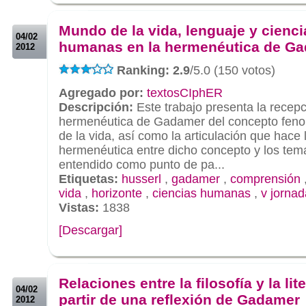
.
Mundo de la vida, lenguaje y cienci
04/02
humanas en la hermenéutica de G
2012
Ranking: 2.9
/5.0 (150 votos)
Agregado por:
textosCIphER
Descripción:
Este trabajo presenta la recepci
hermenéutica de Gadamer del concepto fen
de la vida, así como la articulación que hace l
hermenéutica entre dicho concepto y los tema
entendido como punto de pa...
Etiquetas:
husserl
,
gadamer
,
comprensión
vida
,
horizonte
,
ciencias humanas
,
v jorna
Vistas:
1838
[Descargar]
.
.
Relaciones entre la filosofía y la lit
04/02
partir de una reflexión de Gadamer
2012