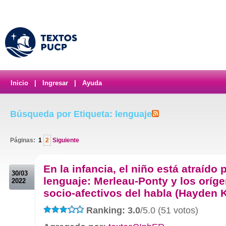
Inicio
|
Ingresar
|
Ayuda
Búsqueda por Etiqueta: lenguaje
Páginas:
1
2
Siguiente
.
En la infancia, el niño está atraído p
30/03
lenguaje: Merleau-Ponty y los oríg
2022
socio-afectivos del habla (Hayden 
Ranking: 3.0
/5.0 (51 votos)