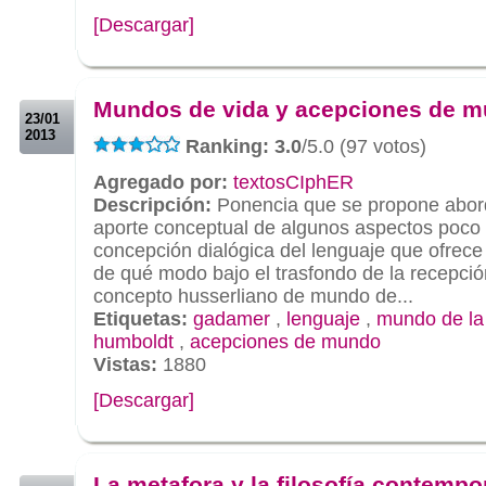
[Descargar]
.
.
Mundos de vida y acepciones de 
23/01
2013
Ranking: 3.0
/5.0 (97 votos)
Agregado por:
textosCIphER
Descripción:
Ponencia que se propone abord
aporte conceptual de algunos aspectos poco 
concepción dialógica del lenguaje que ofrec
de qué modo bajo el trasfondo de la recepción
concepto husserliano de mundo de...
Etiquetas:
gadamer
,
lenguaje
,
mundo de la
humboldt
,
acepciones de mundo
Vistas:
1880
[Descargar]
.
.
La metafora y la filosofía contempo