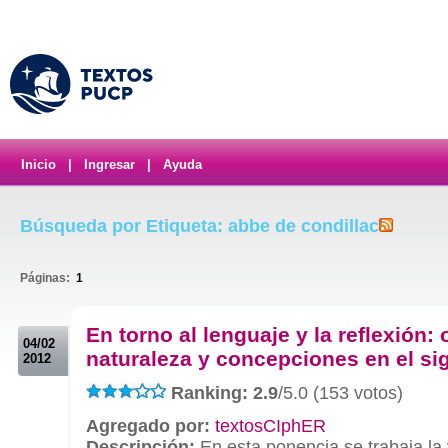
Inicio
|
Ingresar
|
Ayuda
Búsqueda por Etiqueta: abbe de condillac
Páginas:
1
.
En torno al lenguaje y la reflexión: 
04/02
naturaleza y concepciones en el sig
2012
Ranking: 2.9
/5.0 (153 votos)
Agregado por:
textosCIphER
Descripción:
En esta ponencia se trabaja la 