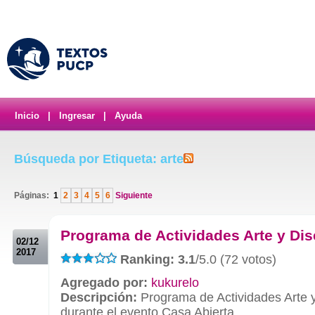
Inicio
|
Ingresar
|
Ayuda
Búsqueda por Etiqueta: arte
Páginas:
1
2
3
4
5
6
Siguiente
.
Programa de Actividades Arte y Di
02/12
2017
Ranking: 3.1
/5.0 (72 votos)
Agregado por:
kukurelo
Descripción:
Programa de Actividades Arte 
durante el evento Casa Abierta