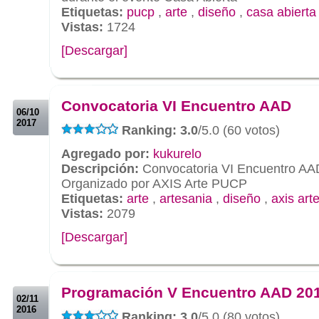
Etiquetas:
pucp
,
arte
,
diseño
,
casa abierta
Vistas:
1724
[Descargar]
.
.
Convocatoria VI Encuentro AAD
06/10
2017
Ranking: 3.0
/5.0 (60 votos)
Agregado por:
kukurelo
Descripción:
Convocatoria VI Encuentro AA
Organizado por AXIS Arte PUCP
Etiquetas:
arte
,
artesania
,
diseño
,
axis art
Vistas:
2079
[Descargar]
.
.
Programación V Encuentro AAD 20
02/11
2016
Ranking: 3.0
/5.0 (80 votos)