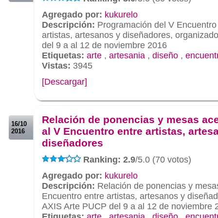
Agregado por:
kukurelo
Descripción:
Programación del V Encuentro 
artistas, artesanos y diseñadores, organiza
del 9 a al 12 de noviembre 2016
Etiquetas:
arte
,
artesania
,
diseño
,
encuent
Vistas:
3945
[Descargar]
.
.
Relación de ponencias y mesas ac
16/10
al V Encuentro entre artistas, artes
2016
diseñadores
Ranking: 2.9
/5.0 (70 votos)
Agregado por:
kukurelo
Descripción:
Relación de ponencias y mesas
Encuentro entre artistas, artesanos y diseña
AXIS Arte PUCP del 9 a al 12 de noviembre 
Etiquetas:
arte
,
artesania
,
diseño
,
encuent