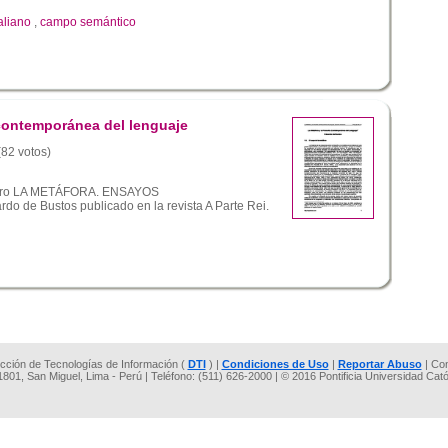
taliano
,
campo semántico
a contemporánea del lenguaje
(82 votos)
libro LA METÁFORA. ENSAYOS
de Bustos publicado en la revista A Parte Rei.
rección de Tecnologías de Información (
DTI
) |
Condiciones de Uso
|
Reportar Abuso
| Co
 1801, San Miguel, Lima - Perú | Teléfono: (511) 626-2000 | © 2016 Pontificia Universidad Cat