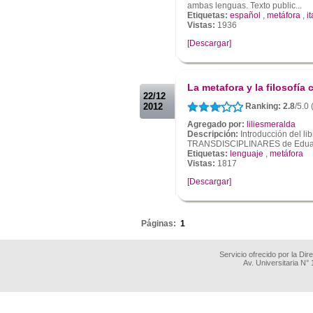
ambas lenguas. Texto public...
Etiquetas:
español
,
metáfora
,
i
Vistas:
1936
[Descargar]
.
.
La metafora y la filosofí
22/12
2012
Ranking: 2.8
/5.0 
Agregado por:
liliesmeralda
Descripción:
Introducción del 
TRANSDISCIPLINARES de Eduardo 
Etiquetas:
lenguaje
,
metáfora
Vistas:
1817
[Descargar]
.
Páginas:
1
Servicio ofrecido por la Di
Av. Universitaria N°