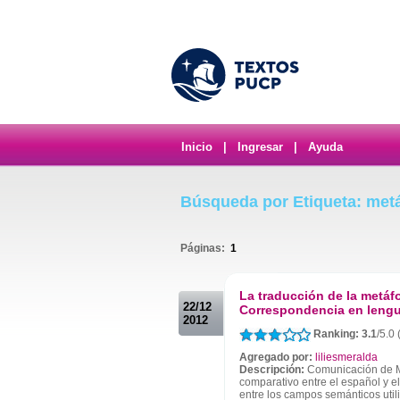
Inicio
|
Ingresar
|
Ayuda
Búsqueda por Etiqueta: met
Páginas:
1
.
La traducción de la metáfo
22/12
Correspondencia en lengua
2012
Ranking: 3.1
/5.0 
Agregado por:
liliesmeralda
Descripción:
Comunicación de Ma
comparativo entre el español y el
entre los campos semánticos uti