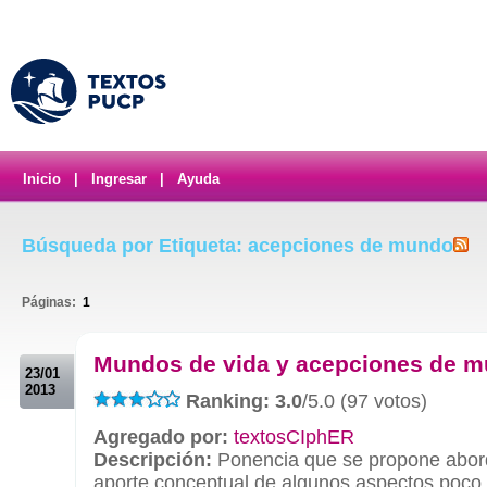
Inicio
|
Ingresar
|
Ayuda
Búsqueda por Etiqueta: acepciones de mundo
Páginas:
1
.
Mundos de vida y acepciones de 
23/01
2013
Ranking: 3.0
/5.0 (97 votos)
Agregado por:
textosCIphER
Descripción:
Ponencia que se propone abord
aporte conceptual de algunos aspectos poco 