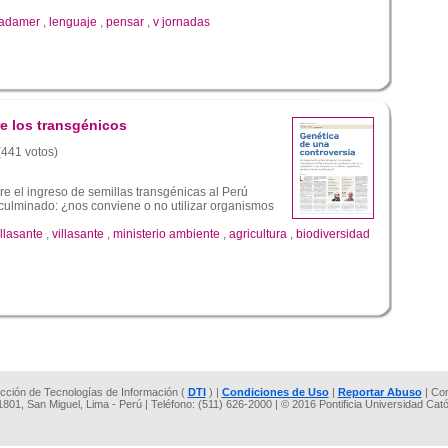
adamer
,
lenguaje
,
pensar
,
v jornadas
e los transgénicos
 (441 votos)
e el ingreso de semillas transgénicas al Perú
culminado: ¿nos conviene o no utilizar organismos
illasante
,
villasante
,
ministerio ambiente
,
agricultura
,
biodiversidad
rección de Tecnologías de Información (
DTI
) |
Condiciones de Uso
|
Reportar Abuso
| Co
 1801, San Miguel, Lima - Perú | Teléfono: (511) 626-2000 | © 2016 Pontificia Universidad Cat