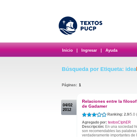
Inicio
|
Ingresar
|
Ayuda
Búsqueda por Etiqueta: idea
Páginas:
1
.
Relaciones entre la filosofí
04/02
de Gadamer
2012
Ranking: 2.9
/5.0
Agregado por:
textosCIphER
Descripción:
En una sociedad hip
son recomendables las palabras 
verdaderamente importantes de la 