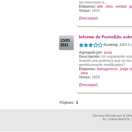
las relaciones e...
Etiquetas:
arte
,
idea
,
verdad
,
g
Vistas:
1935
[Descargar]
.
.
Informe de PuntoEdu sobr
23/05
2011
Ranking: 3.0
/5.0
Agregado por:
pucp
Descripción:
Un reglamento sobr
levantó una polémica que no ha 
genéticamente modificados?
Etiquetas:
transgenicos
,
jorge v
,
idea
Vistas:
1859
[Descargar]
.
Páginas:
1
Servicio ofrecido por la Di
Av. Universitaria N°