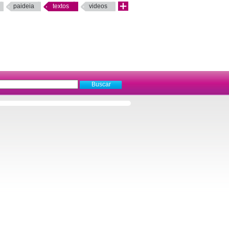
paideia
textos
videos