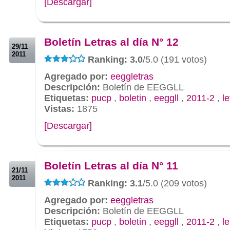
[Descargar]
.
.
Boletín Letras al día N° 12
29/11
2011
Ranking: 3.0
/5.0 (191 votos)
Agregado por:
eeggletras
Descripción:
Boletín de EEGGLL
Etiquetas:
pucp
,
boletin
,
eeggll
,
2011-2
,
le
Vistas:
1875
[Descargar]
.
.
Boletín Letras al día N° 11
21/11
2011
Ranking: 3.1
/5.0 (209 votos)
Agregado por:
eeggletras
Descripción:
Boletín de EEGGLL
Etiquetas:
pucp
,
boletin
,
eeggll
,
2011-2
,
le