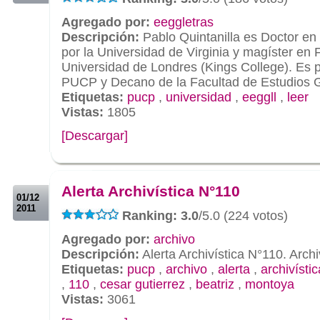
Agregado por:
eeggletras
Descripción:
Pablo Quintanilla es Doctor en 
por la Universidad de Virginia y magíster en F
Universidad de Londres (Kings College). Es pr
PUCP y Decano de la Facultad de Estudios G
Etiquetas:
pucp
,
universidad
,
eeggll
,
leer
Vistas:
1805
[Descargar]
.
.
Alerta Archivística N°110
01/12
2011
Ranking: 3.0
/5.0 (224 votos)
Agregado por:
archivo
Descripción:
Alerta Archivística N°110. Arc
Etiquetas:
pucp
,
archivo
,
alerta
,
archivístic
,
110
,
cesar gutierrez
,
beatriz
,
montoya
Vistas:
3061