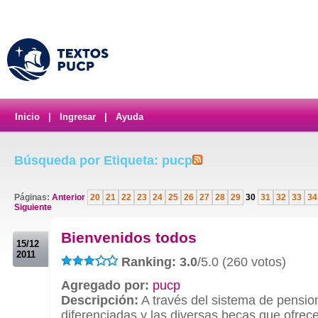
Inicio
|
Ingresar
|
Ayuda
Búsqueda por Etiqueta: pucp
Páginas:
Anterior
20
21
22
23
24
25
26
27
28
29
30
31
32
33
34
Siguiente
.
Bienvenidos todos
15/12
2011
Ranking: 3.0
/5.0 (260 votos)
Agregado por:
pucp
Descripción:
A través del sistema de pensio
diferenciadas y las diversas becas que ofrec