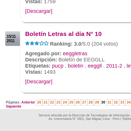
Vistas:
1759
[Descargar]
.
.
Boletín Letras al día N° 10
15/11
2011
Ranking: 3.0
/5.0 (204 votos)
Agregado por:
eeggletras
Descripción:
Boletín de EEGGLL
Etiquetas:
pucp
,
boletin
,
eeggll
,
2011-2
,
le
Vistas:
1493
[Descargar]
.
Páginas:
Anterior
20
21
22
23
24
25
26
27
28
29
30
31
32
33
34
Siguiente
Servicio ofrecido por la Dirección de Tecnologías de Información
Av. Universitaria N° 1801, San Miguel, Lima - Perú | Teléf