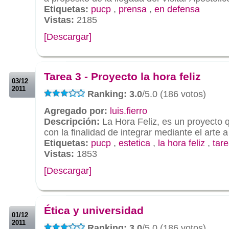
Etiquetas:
pucp
,
prensa
,
en defensa
Vistas:
2185
[Descargar]
.
.
Tarea 3 - Proyecto la hora feliz
03/12
2011
Ranking: 3.0
/5.0 (186 votos)
Agregado por:
luis.fierro
Descripción:
La Hora Feliz, es un proyecto 
con la finalidad de integrar mediante el arte 
Etiquetas:
pucp
,
estetica
,
la hora feliz
,
tar
Vistas:
1853
[Descargar]
.
.
Ética y universidad
01/12
2011
Ranking: 3.0
/5.0 (186 votos)