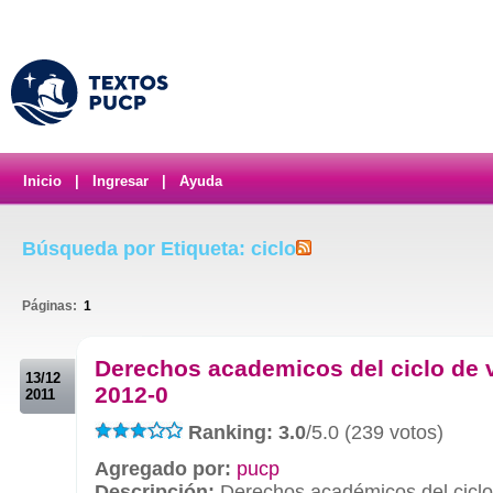
Inicio
|
Ingresar
|
Ayuda
Búsqueda por Etiqueta: ciclo
Páginas:
1
.
Derechos academicos del ciclo de 
13/12
2012-0
2011
Ranking: 3.0
/5.0 (239 votos)
Agregado por:
pucp
Descripción:
Derechos académicos del ciclo