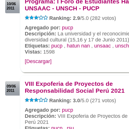
Programa: I Foro de Estudiantes H
10/06
UNSAAC - UNSCH - PUCP
2011
Ranking: 2.9
/5.0 (282 votos)
Agregado por:
pucp
Descripción:
La universidad y el reconocimie
diversidad cultural (15,16 y 17 de Junio 2011
Etiquetas:
pucp
,
hatun nan
,
unsaac
,
unsch
Vistas:
1598
[Descargar]
.
.
VIII Expoferia de Proyectos de
09/06
Responsabilidad Social Perú 2021
2011
Ranking: 3.0
/5.0 (271 votos)
Agregado por:
pucp
Descripción:
VIII Expoferia de Proyectos de
Perú 2021
Etiquetas:
pucp
,
rsu