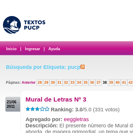
Inicio
|
Ingresar
|
Ayuda
Búsqueda por Etiqueta: pucp
Páginas:
Anterior
28
29
30
31
32
33
34
35
36
37
38
39
40
41
42
.
Mural de Letras Nº 3
21/06
2011
Ranking: 3.0
/5.0 (331 votos)
Agregado por:
eeggletras
Descripción:
El presente número de Mural d
aborda, de manera primordial, un tema que v