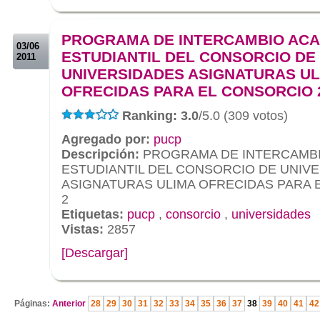
.
.
PROGRAMA DE INTERCAMBIO AC
03/06
ESTUDIANTIL DEL CONSORCIO DE
2011
UNIVERSIDADES ASIGNATURAS UL
OFRECIDAS PARA EL CONSORCIO 2
Ranking: 3.0
/5.0 (309 votos)
Agregado por:
pucp
Descripción:
PROGRAMA DE INTERCAMB
ESTUDIANTIL DEL CONSORCIO DE UNIV
ASIGNATURAS ULIMA OFRECIDAS PARA E
2
Etiquetas:
pucp
,
consorcio
,
universidades
Vistas:
2857
[Descargar]
.
Páginas:
Anterior
28
29
30
31
32
33
34
35
36
37
38
39
40
41
42