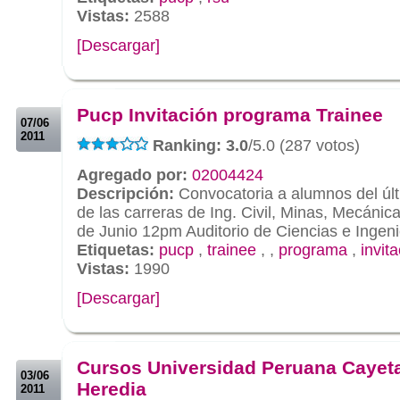
Vistas:
2588
[Descargar]
.
.
Pucp Invitación programa Trainee
07/06
2011
Ranking: 3.0
/5.0 (287 votos)
Agregado por:
02004424
Descripción:
Convocatoria a alumnos del últ
de las carreras de Ing. Civil, Minas, Mecánica
de Junio 12pm Auditorio de Ciencias e Ingeni
Etiquetas:
pucp
,
trainee
,
,
programa
,
invit
Vistas:
1990
[Descargar]
.
.
Cursos Universidad Peruana Cayet
03/06
Heredia
2011