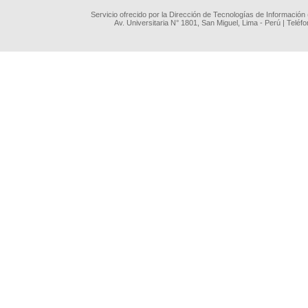
Servicio ofrecido por la Dirección de Tecnologías de Información
Av. Universitaria N° 1801, San Miguel, Lima - Perú | Teléf