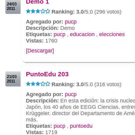
Demo 1
24/03
2011
Ranking: 3.0
/5.0 (296 votos)
Agregado por:
pucp
Descripción:
Demo
Etiquetas:
pucp
,
educacion
,
elecciones
Vistas:
1760
[Descargar]
.
.
PuntoEdu 203
21/03
2011
Ranking: 3.0
/5.0 (316 votos)
Agregado por:
pucp
Descripción:
En esta edición: la crisis nucle
Japón, los 40 años de EEGG Ciencias, entre
Krüggeler, director del Departamento de Amé
más.
Etiquetas:
pucp
,
puntoedu
Vistas:
1719