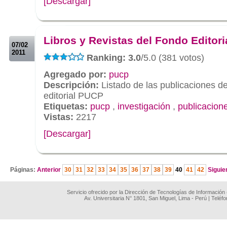
[Descargar]
.
.
Libros y Revistas del Fondo Editori
07/02
2011
Ranking: 3.0
/5.0 (381 votos)
Agregado por:
pucp
Descripción:
Listado de las publicaciones d
editorial PUCP
Etiquetas:
pucp
,
investigación
,
publicacion
Vistas:
2217
[Descargar]
.
Páginas:
Anterior
30
31
32
33
34
35
36
37
38
39
40
41
42
Siguie
Servicio ofrecido por la Dirección de Tecnologías de Información
Av. Universitaria N° 1801, San Miguel, Lima - Perú | Teléf