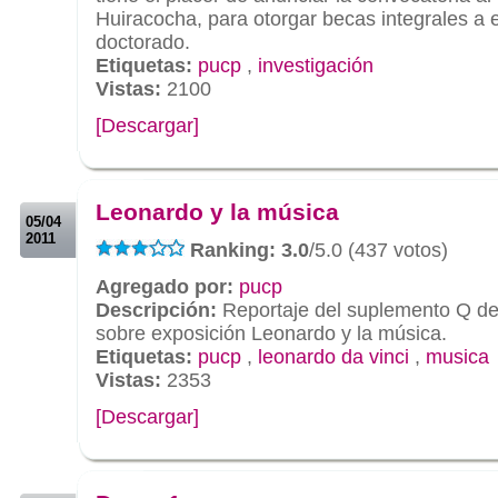
Huiracocha, para otorgar becas integrales a 
doctorado.
Etiquetas:
pucp
,
investigación
Vistas:
2100
[Descargar]
.
.
Leonardo y la música
05/04
2011
Ranking: 3.0
/5.0 (437 votos)
Agregado por:
pucp
Descripción:
Reportaje del suplemento Q d
sobre exposición Leonardo y la música.
Etiquetas:
pucp
,
leonardo da vinci
,
musica
Vistas:
2353
[Descargar]
.
.