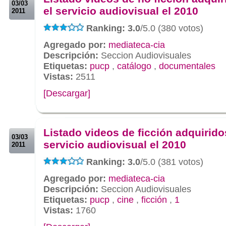
03/03
el servicio audiovisual el 2010
2011
Ranking: 3.0
/5.0 (380 votos)
Agregado por:
mediateca-cia
Descripción:
Seccion Audiovisuales
Etiquetas:
pucp
,
catálogo
,
documentales
Vistas:
2511
[Descargar]
.
.
Listado videos de ficción adquirido
03/03
servicio audiovisual el 2010
2011
Ranking: 3.0
/5.0 (381 votos)
Agregado por:
mediateca-cia
Descripción:
Seccion Audiovisuales
Etiquetas:
pucp
,
cine
,
ficción
,
1
Vistas:
1760