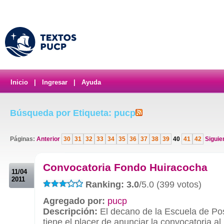
Inicio
|
Ingresar
|
Ayuda
Búsqueda por Etiqueta: pucp
Páginas:
Anterior
30
31
32
33
34
35
36
37
38
39
40
41
42
Siguie
.
Convocatoria Fondo Huiracocha
11/04
2011
Ranking: 3.0
/5.0 (399 votos)
Agregado por:
pucp
Descripción:
El decano de la Escuela de Po
tiene el placer de anunciar la convocatoria 