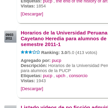
Etiquetas:
pucp
,
the end of the history of art
Vistas:
1854
[Descargar]
.
.
Horarios de la Universidad Peruana
09/03
Cayetano Heredia para alumnos de
2011
semestre 2011-1
Ranking: 3.0
/5.0 (413 votos)
Agregado por:
pucp
Descripción:
Horarios de la Universidad Pe
para alumnos de la PUCP
Etiquetas:
pucp
,
upch
,
consorcio
Vistas:
1943
[Descargar]
.
.
Listado videos de no ficción adquir