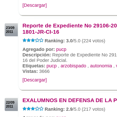
[Descargar]
.
.
Reporte de Expediente No 29106-20
23/09
1801-JR-CI-16
2011
Ranking: 3.0
/5.0 (224 votos)
Agregado por:
pucp
Descripción:
Reporte de Expediente No 291
16 del Poder Judicial.
Etiquetas:
pucp
,
arzobispado
,
autonomia
,
Vistas:
3666
[Descargar]
.
.
EXALUMNOS EN DEFENSA DE LA 
22/09
2011
Ranking: 2.9
/5.0 (217 votos)