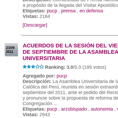
a propósito de la llegada del Visitar Apostóli
Etiquetas:
pucp
,
prensa
,
en defensa
Vistas:
2184
[Descargar]
.
.
ACUERDOS DE LA SESIÓN DEL VIE
23/09
DE SEPTIEMBRE DE LA ASAMBLE
2011
UNIVERSITARIA
Ranking: 3.0
/5.0 (195 votos)
Agregado por:
pucp
Descripción:
La Asamblea Universitaria de la
Católica del Perú, reunida en sesión extraord
septiembre del 2011, ante el pedido del Rec
y pronuncie sobre la propuesta de reforma del
Congregación ...
Etiquetas:
pucp
,
arzobispado
,
autonomia
,
Vistas:
2943