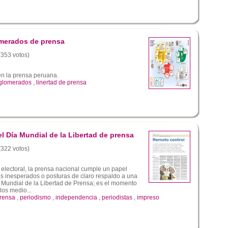
merados de prensa
 (353 votos)
en la prensa peruana.
glomerados
,
linertad de prensa
l Día Mundial de la Libertad de prensa
 (322 votos)
lectoral, la prensa nacional cumple un papel
os inesperados o posturas de claro respaldo a una
 Mundial de la Libertad de Prensa; es el momento
los medio...
rensa
,
periodismo
,
independencia
,
periodistas
,
impreso