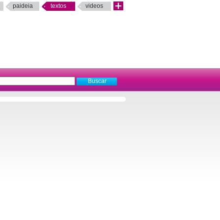
paideia
textos
videos