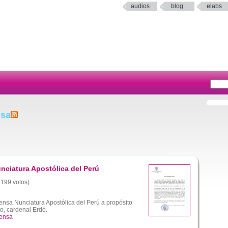
audios
blog
elabs
nsa
ciatura Apostólica del Perú
 (199 votos)
sa Nunciatura Apostólica del Perú a propósito
co, cardenal Erdó.
fensa