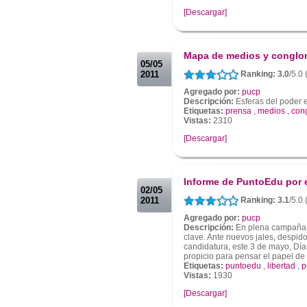
[Descargar]
.
.
Mapa de medios y conglo
05/05
2011
Ranking: 3.0
/5.0
Agregado por:
pucp
Descripción:
Esferas del poder 
Etiquetas:
prensa
,
medios
,
con
Vistas:
2310
[Descargar]
.
.
Informe de PuntoEdu por e
02/05
2011
Ranking: 3.1
/5.0
Agregado por:
pucp
Descripción:
En plena campaña e
clave. Ante nuevos jales, despid
candidatura, este 3 de mayo, Día
propicio para pensar el papel de 
Etiquetas:
puntoedu
,
libertad
,
p
Vistas:
1930
[Descargar]