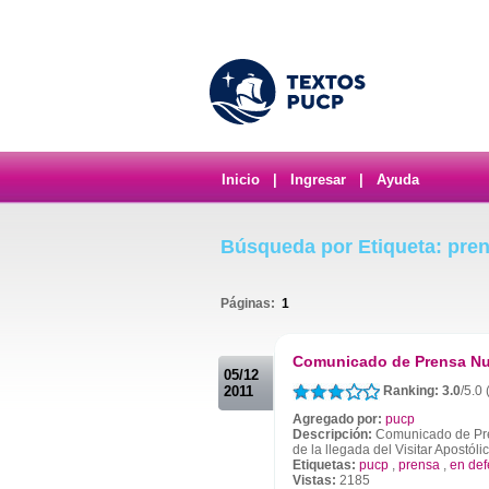
Inicio
|
Ingresar
|
Ayuda
Búsqueda por Etiqueta: pre
Páginas:
1
.
Comunicado de Prensa Nun
05/12
2011
Ranking: 3.0
/5.0
Agregado por:
pucp
Descripción:
Comunicado de Pren
de la llegada del Visitar Apostóli
Etiquetas:
pucp
,
prensa
,
en de
Vistas:
2185