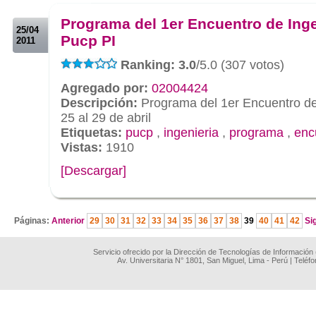
.
Programa del 1er Encuentro de Inge
25/04
Pucp PI
2011
Ranking: 3.0
/5.0 (307 votos)
Agregado por:
02004424
Descripción:
Programa del 1er Encuentro de 
25 al 29 de abril
Etiquetas:
pucp
,
ingenieria
,
programa
,
enc
Vistas:
1910
[Descargar]
.
Páginas:
Anterior
29
30
31
32
33
34
35
36
37
38
39
40
41
42
Sig
Servicio ofrecido por la Dirección de Tecnologías de Información
Av. Universitaria N° 1801, San Miguel, Lima - Perú | Teléf