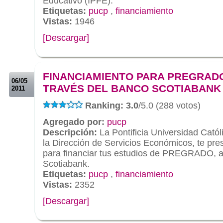
Educativo (IPFE).
Etiquetas:
pucp
,
financiamiento
Vistas:
1946
[Descargar]
.
.
FINANCIAMIENTO PARA PREGRAD
06/05
TRAVÉS DEL BANCO SCOTIABANK
2011
Ranking: 3.0
/5.0 (288 votos)
Agregado por:
pucp
Descripción:
La Pontificia Universidad Catól
la Dirección de Servicios Económicos, te pre
para financiar tus estudios de PREGRADO, a
Scotiabank.
Etiquetas:
pucp
,
financiamiento
Vistas:
2352
[Descargar]
.