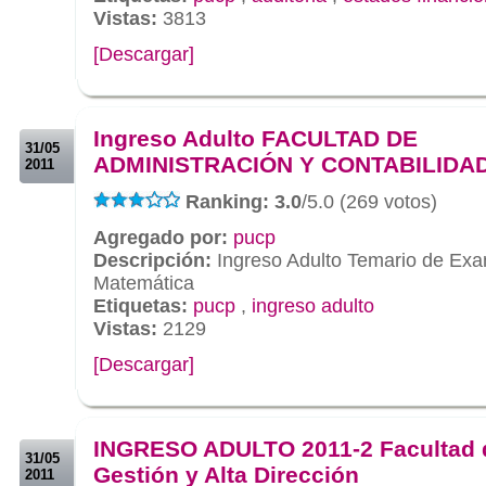
Vistas:
3813
[Descargar]
.
.
Ingreso Adulto FACULTAD DE
31/05
ADMINISTRACIÓN Y CONTABILIDA
2011
Ranking: 3.0
/5.0 (269 votos)
Agregado por:
pucp
Descripción:
Ingreso Adulto Temario de Exa
Matemática
Etiquetas:
pucp
,
ingreso adulto
Vistas:
2129
[Descargar]
.
.
INGRESO ADULTO 2011-2 Facultad 
31/05
Gestión y Alta Dirección
2011