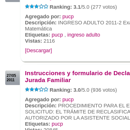
Ranking: 3.1
/5.0 (277 votos)
Agregado por:
pucp
Descripción:
INGRESO ADULTO 2011-2 Exam
Matemática
Etiquetas:
pucp
,
ingreso adulto
Vistas:
2116
[Descargar]
.
.
Instrucciones y formulario de Decl
27/05
Jurada Familiar
2011
Ranking: 3.0
/5.0 (936 votos)
Agregado por:
pucp
Descripción:
PROCEDIMIENTO PARA EL E
SOLICITUD: EL TRÁMITE DE RECLASIFIC
AUTORIZADO POR LA ASISTENTE SOCIA
Etiquetas:
pucp
Vistas:
20845