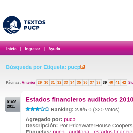
Inicio
|
Ingresar
|
Ayuda
Búsqueda por Etiqueta: pucp
Páginas:
Anterior
29
30
31
32
33
34
35
36
37
38
39
40
41
42
Sig
.
Estados financieros auditados 201
01/06
2011
Ranking: 2.9
/5.0 (320 votos)
Agregado por:
pucp
Descripción:
Por PriceWaterHouse Coopers
Etiquetas:
pucp
,
auditoria
,
estados financie