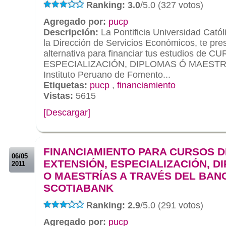
Ranking: 3.0
/5.0 (327 votos)
Agregado por:
pucp
Descripción:
La Pontificia Universidad Catól
la Dirección de Servicios Económicos, te pr
alternativa para financiar tus estudios d
ESPECIALIZACIÓN, DIPLOMAS Ó MAESTRÍAS
Instituto Peruano de Fomento...
Etiquetas:
pucp
,
financiamiento
Vistas:
5615
[Descargar]
.
.
FINANCIAMIENTO PARA CURSOS D
06/05
EXTENSIÓN, ESPECIALIZACIÓN, D
2011
O MAESTRÍAS A TRAVÉS DEL BAN
SCOTIABANK
Ranking: 2.9
/5.0 (291 votos)
Agregado por:
pucp