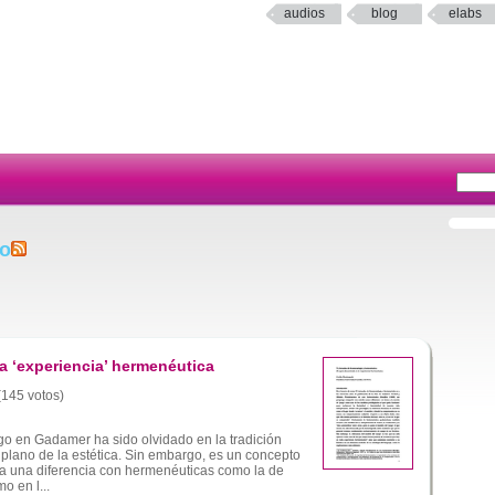
audios
blog
elabs
go
la ‘experiencia’ hermenéutica
 (145 votos)
go en Gadamer ha sido olvidado en la tradición
l plano de la estética. Sin embargo, es un concepto
a una diferencia con hermenéuticas como la de
o en l...