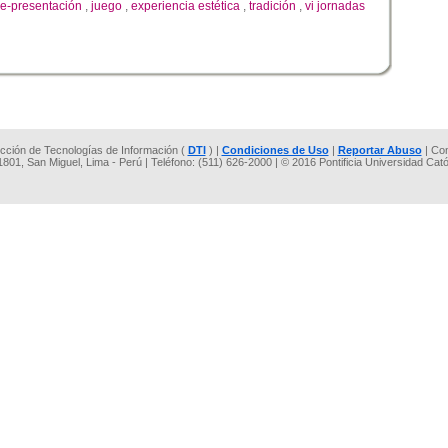
re-presentación
,
juego
,
experiencia estética
,
tradición
,
vi jornadas
rección de Tecnologías de Información (
DTI
) |
Condiciones de Uso
|
Reportar Abuso
| Co
 1801, San Miguel, Lima - Perú | Teléfono: (511) 626-2000 | © 2016 Pontificia Universidad Cat