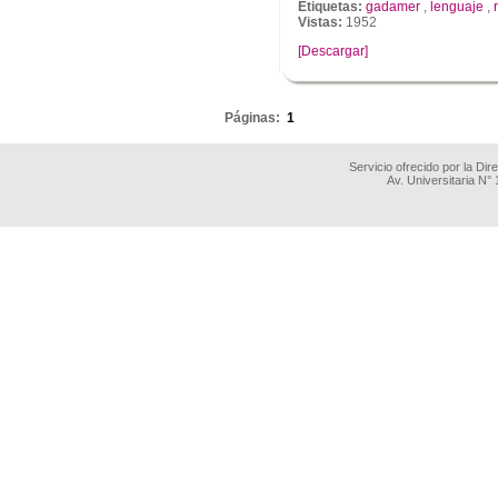
Etiquetas:
gadamer
,
lenguaje
,
Vistas:
1952
[Descargar]
.
Páginas:
1
Servicio ofrecido por la Di
Av. Universitaria N°