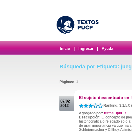
Inicio
|
Ingresar
|
Ayuda
Búsqueda por Etiqueta: jue
Páginas:
1
.
El sujeto descentrado en 
07/02
2012
Ranking: 3.1
/5.0
Agregado por:
textosCIphER
Descripción:
El concepto de jue
historiográfica o relegado solo a
de gran importancia ya que marc
Schleiermacher y Dilthey. Asimism