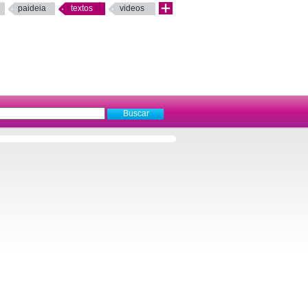
paideia
textos
videos