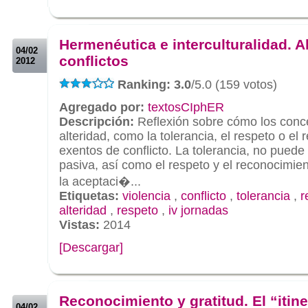
.
.
Hermenéutica e interculturalidad. A
04/02
conflictos
2012
Ranking: 3.0
/5.0 (159 votos)
Agregado por:
textosCIphER
Descripción:
Reflexión sobre cómo los conce
alteridad, como la tolerancia, el respeto o el
exentos de conflicto. La tolerancia, no pued
pasiva, así como el respeto y el reconocimie
la aceptaci�...
Etiquetas:
violencia
,
conflicto
,
tolerancia
,
r
alteridad
,
respeto
,
iv jornadas
Vistas:
2014
[Descargar]
.
.
Reconocimiento y gratitud. El “itine
04/02