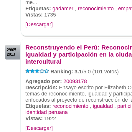
me...
Etiquetas:
gadamer
,
reconocimiento
,
empat
Vistas:
1735
[Descargar]
.
.
Reconstruyendo el Perú: Reconoci
29/05
igualdad y participación en la ciud
2013
intercultural
Ranking: 3.1
/5.0 (101 votos)
Agregado por:
20093178
Descripción:
Ensayo escrito por Elizabeth C
temas de reconocimiento, igualdad y particip
enfocados al proyecto de reconstrucción de l
Etiquetas:
reconocimiento
,
igualdad
,
partic
identidad peruana
Vistas:
1922
[Descargar]