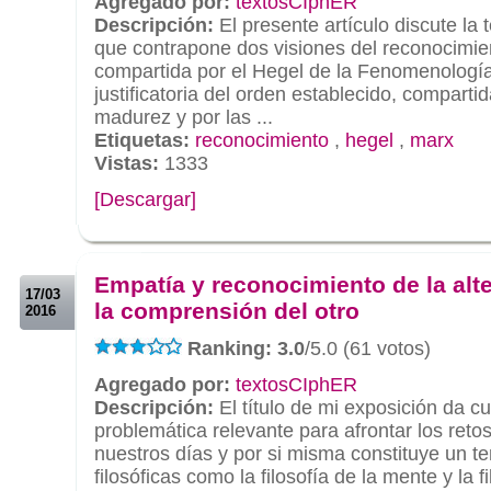
Agregado por:
textosCIphER
Descripción:
El presente artículo discute la
que contrapone dos visiones del reconocimie
compartida por el Hegel de la Fenomenología 
justificatoria del orden establecido, compartid
madurez y por las ...
Etiquetas:
reconocimiento
,
hegel
,
marx
Vistas:
1333
[Descargar]
.
.
Empatía y reconocimiento de la alt
17/03
la comprensión del otro
2016
Ranking: 3.0
/5.0 (61 votos)
Agregado por:
textosCIphER
Descripción:
El título de mi exposición da c
problemática relevante para afrontar los retos
nuestros días y por si misma constituye un te
filosóficas como la filosofía de la mente y la f