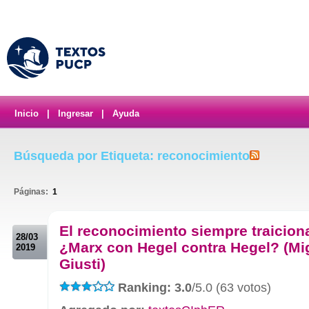
Inicio
|
Ingresar
|
Ayuda
Búsqueda por Etiqueta: reconocimiento
Páginas:
1
.
El reconocimiento siempre traicion
28/03
¿Marx con Hegel contra Hegel? (Mi
2019
Giusti)
Ranking: 3.0
/5.0 (63 votos)