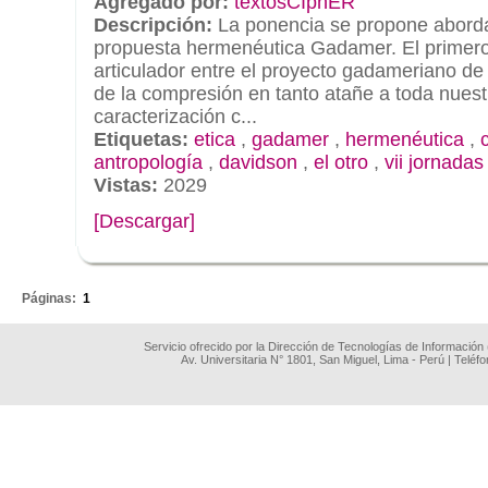
Agregado por:
textosCIphER
Descripción:
La ponencia se propone aborda
propuesta hermenéutica Gadamer. El primero s
articulador entre el proyecto gadameriano d
de la compresión en tanto atañe a toda nuestr
caracterización c...
Etiquetas:
etica
,
gadamer
,
hermenéutica
,
antropología
,
davidson
,
el otro
,
vii jornadas
Vistas:
2029
[Descargar]
.
Páginas:
1
Servicio ofrecido por la Dirección de Tecnologías de Información
Av. Universitaria N° 1801, San Miguel, Lima - Perú | Teléf