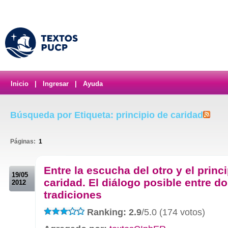
Inicio
|
Ingresar
|
Ayuda
Búsqueda por Etiqueta: principio de caridad
Páginas:
1
.
Entre la escucha del otro y el princ
19/05
caridad. El diálogo posible entre d
2012
tradiciones
Ranking: 2.9
/5.0 (174 votos)