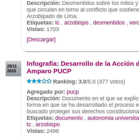
Descripción:
Desmentidos sobre los mitos y 
que circulan en torno al conflicto que sostien
Arzobipado de Lima.
Etiquetas:
tc
,
arzobispo
,
desmentidos
,
ver
Vistas:
1703
[Descargar]
.
.
Infografía: Desarrollo de la Acción 
29/11
Amparo PUCP
2010
Ranking: 3.0
/5.0 (377 votos)
Agregado por:
pucp
Descripción:
Documento en el que se explica
forma en que se ha desarrollado el proceso 
buscado proteger sus derechos constituciona
Etiquetas:
documento
,
autonomia universita
tc
,
arzobispo
Vistas:
2496