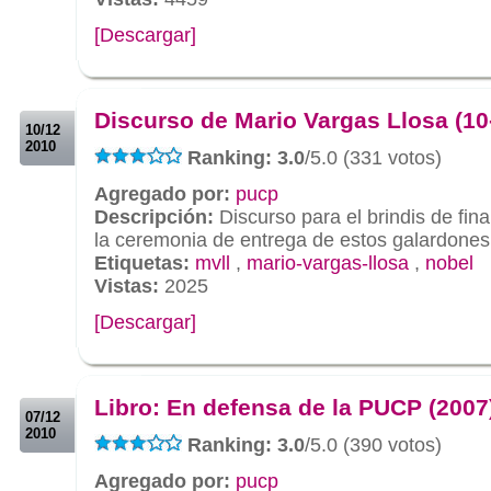
[Descargar]
.
.
Discurso de Mario Vargas Llosa (10
10/12
2010
Ranking: 3.0
/5.0 (331 votos)
Agregado por:
pucp
Descripción:
Discurso para el brindis de fina
la ceremonia de entrega de estos galardone
Etiquetas:
mvll
,
mario-vargas-llosa
,
nobel
Vistas:
2025
[Descargar]
.
.
Libro: En defensa de la PUCP (2007
07/12
2010
Ranking: 3.0
/5.0 (390 votos)
Agregado por:
pucp