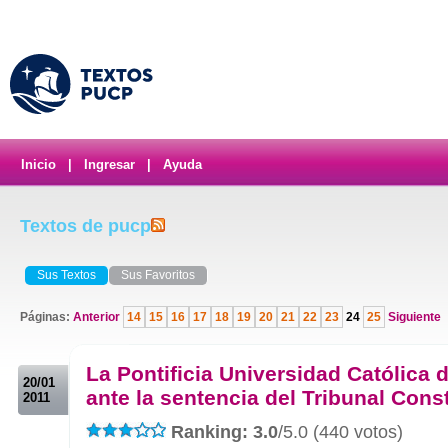
Inicio
|
Ingresar
|
Ayuda
Textos de pucp
Sus Textos
Sus Favoritos
Páginas:
Anterior
14
15
16
17
18
19
20
21
22
23
24
25
Siguiente
.
La Pontificia Universidad Católica 
20/01
ante la sentencia del Tribunal Cons
2011
Ranking: 3.0
/5.0 (440 votos)