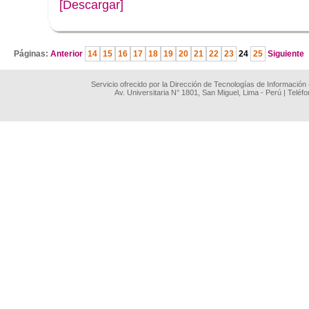
[Descargar]
.
Páginas:
Anterior
14
15
16
17
18
19
20
21
22
23
24
25
Siguiente
Servicio ofrecido por la Dirección de Tecnologías de Información
Av. Universitaria N° 1801, San Miguel, Lima - Perú | Teléf