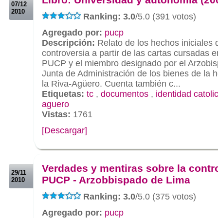
07/12
2010
Ranking: 3.0
/5.0 (391 votos)
Agregado por:
pucp
Descripción:
Relato de los hechos iniciales 
controversia a partir de las cartas cursadas en
PUCP y el miembro designado por el Arzobisp
Junta de Administración de los bienes de la 
la Riva-Agüero. Cuenta también c...
Etiquetas:
tc
,
documentos
,
identidad catoli
aguero
Vistas:
1761
[Descargar]
.
.
Verdades y mentiras sobre la contr
29/11
PUCP - Arzobbispado de Lima
2010
Ranking: 3.0
/5.0 (375 votos)
Agregado por:
pucp