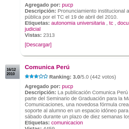
Agregado por:
pucp
Descripción:
Pronunciamiento institucional 
pública por el TC el 19 de abril del 2010.
Etiquetas:
autonomia universitaria
,
tc
,
docu
judicial
Vistas:
2313
[Descargar]
.
.
Comunica Perú
16/12
2010
Ranking: 3.0
/5.0 (442 votos)
Agregado por:
pucp
Descripción:
La publicación Comunica Perú
parte del Seminario de Graduación para la M
Comunicaciones, una novedosa fórmula cread
soporte al alumno en un espacio idóneo para 
sábado durante un plazo de diez semanas los
Etiquetas:
comunicacion
Vistas:
4459