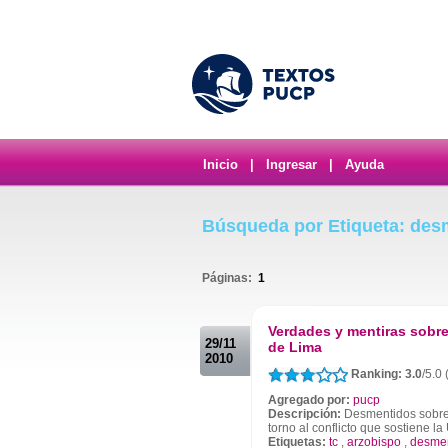
Inicio
|
Ingresar
|
Ayuda
Búsqueda por Etiqueta: des
Páginas:
1
.
Verdades y mentiras sobre
29/11
de Lima
2010
Ranking: 3.0
/5.0
Agregado por:
pucp
Descripción:
Desmentidos sobre 
torno al conflicto que sostiene l
Etiquetas:
tc
,
arzobispo
,
desme