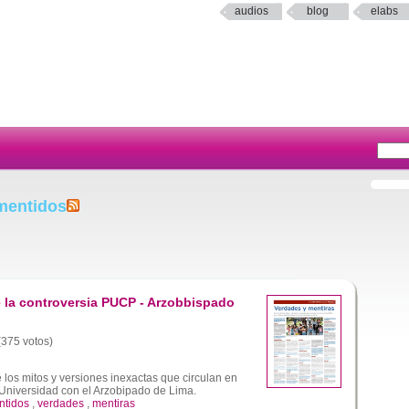
audios
blog
elabs
mentidos
 la controversia PUCP - Arzobbispado
 (375 votos)
los mitos y versiones inexactas que circulan en
a Universidad con el Arzobipado de Lima.
ntidos
,
verdades
,
mentiras