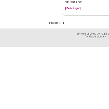
Vistas:
1706
[Descargar]
.
Páginas:
1
Servicio ofrecido por la Di
Av. Universitaria N°