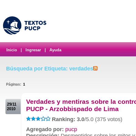
Inicio
|
Ingresar
|
Ayuda
Búsqueda por Etiqueta: verdades
Páginas:
1
.
Verdades y mentiras sobre la contr
29/11
PUCP - Arzobbispado de Lima
2010
Ranking: 3.0
/5.0 (375 votos)
Agregado por:
pucp
Descripción:
Desmentidos sobre los mitos y 