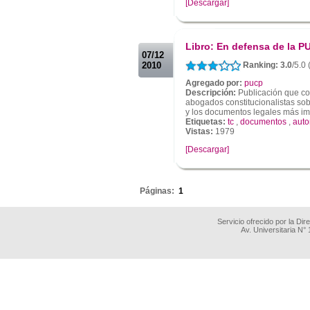
[Descargar]
.
.
Libro: En defensa de la P
07/12
2010
Ranking: 3.0
/5.0
Agregado por:
pucp
Descripción:
Publicación que co
abogados constitucionalistas so
y los documentos legales más imp
Etiquetas:
tc
,
documentos
,
aut
Vistas:
1979
[Descargar]
.
Páginas:
1
Servicio ofrecido por la Di
Av. Universitaria N°