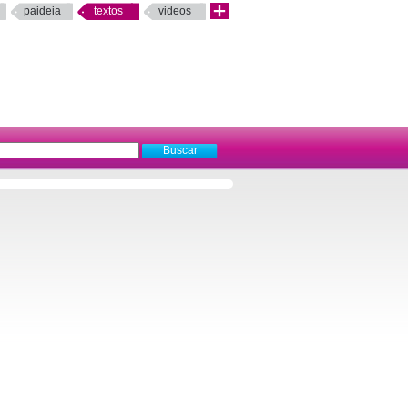
paideia
textos
videos