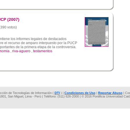
UCP (2007)
 (390 votos)
ntiene los informes legales de destacados
bre el recurso de amparo interpuesto por la PUCP
ortantes de la primera etapa de la controversia.
onomia
,
riva-aguero
,
testamentos
rección de Tecnologías de Información (
DTI
) |
Condiciones de Uso
|
Reportar Abuso
| Co
 1801, San Miguel, Lima - Perú | Teléfono: (511) 626-2000 | © 2016 Pontificia Universidad Cat