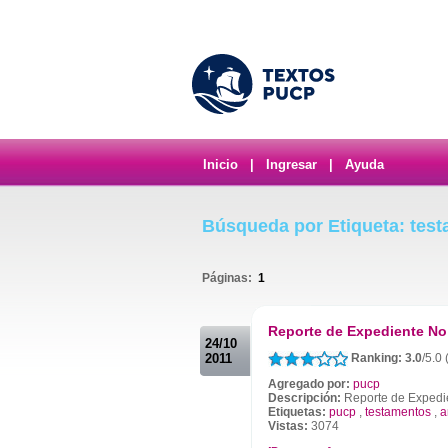
Inicio
|
Ingresar
|
Ayuda
Búsqueda por Etiqueta: tes
Páginas:
1
.
Reporte de Expediente No
24/10
2011
Ranking: 3.0
/5.0
Agregado por:
pucp
Descripción:
Reporte de Expedi
Etiquetas:
pucp
,
testamentos
,
a
Vistas:
3074