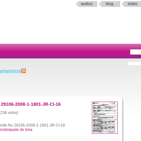
audios
blog
elabs
tamentos
 29106-2008-1-1801-JR-CI-16
 (236 votos)
ente No 29106-2008-1-1801-JR-CI-16
rzobispado de lima