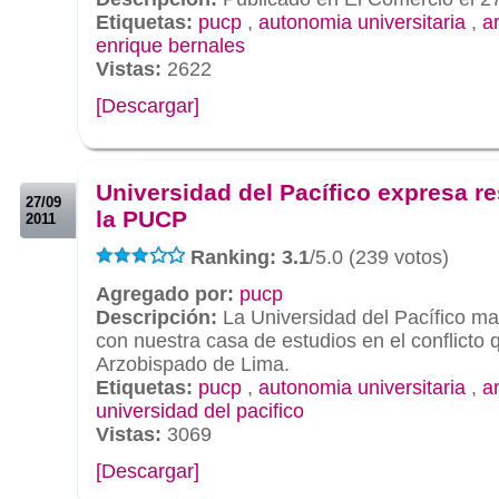
Etiquetas:
pucp
,
autonomia universitaria
,
a
enrique bernales
Vistas:
2622
[Descargar]
.
.
Universidad del Pacífico expresa r
27/09
la PUCP
2011
Ranking: 3.1
/5.0 (239 votos)
Agregado por:
pucp
Descripción:
La Universidad del Pacífico man
con nuestra casa de estudios en el conflicto 
Arzobispado de Lima.
Etiquetas:
pucp
,
autonomia universitaria
,
a
universidad del pacifico
Vistas:
3069
[Descargar]