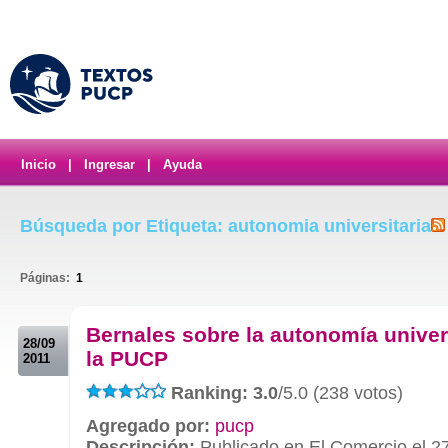
Inicio
|
Ingresar
|
Ayuda
Búsqueda por Etiqueta: autonomia universitaria
Páginas:
1
.
Bernales sobre la autonomía univers
28/09
la PUCP
2011
Ranking: 3.0
/5.0 (238 votos)
Agregado por:
pucp
Descripción:
Publicado en El Comercio el 27