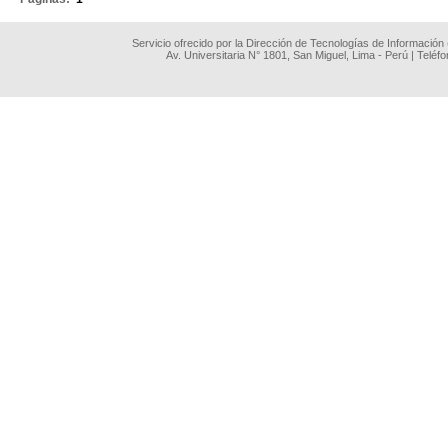
Servicio ofrecido por la Dirección de Tecnologías de Información
Av. Universitaria N° 1801, San Miguel, Lima - Perú | Teléf