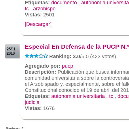
Etiquetas:
documento
,
autonomia universita
tc
,
arzobispo
Vistas:
2501
[Descargar]
.
.
Especial En Defensa de la PUCP N.º
25/11
2010
Ranking: 3.0
/5.0 (422 votos)
Agregado por:
pucp
Descripción:
Publicación que busca informar
comunidad universitaria sobre la controversi
el Arzobispado y, especialmente, sobre el fall
Constitucional conocido el 19 de abril del 201
Etiquetas:
autonomia universitaria
,
tc
,
docu
judicial
Vistas:
1676
.
Páginas:
1